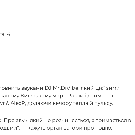
а, 4
повнить звуками DJ Mr.DiVibe, який цієї зими
жаному Київському морі. Разом із ним свої
vr & AlexP, додаючи вечору тепла й пульсу.
. Про звук, який не розчиняється, а тримається в
людьми", — кажуть організатори про подію.