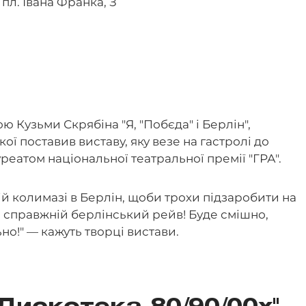
 пл. Івана Франка, З
ю Кузьми Скрябіна "Я, "Побєда" і Берлін",
ої поставив виставу, яку везе на гастролі до
уреатом національної театральної премії "ГРА".
ій колимазі в Берлін, щоби трохи підзаробити на
а справжній берлінський рейв! Буде смішно,
ьно!" — кажуть творці вистави.