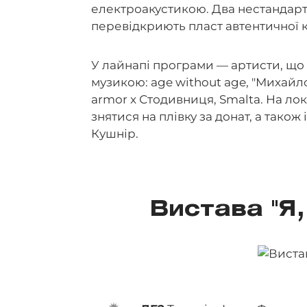
електроакустикою. Два нестандарт
перевідкриють пласт автентичної к
У лайнапі програми — артисти, що 
музикою: age without age, "Михайлов
armor x Стодивниця, Smalta. На ло
знятися на плівку за донат, а тако
Кушнір.
Вистава "Я,