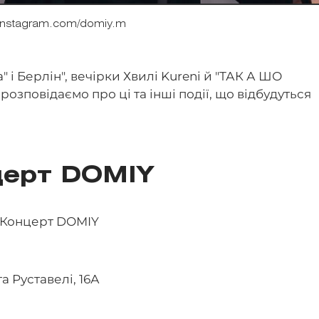
instagram.com/domiy.m
" і Берлін", вечірки Хвилі Kureni й "ТАК А ШО
розповідаємо про ці та інші події, що відбудуться
церт DOMIY
а Руставелі, 16А