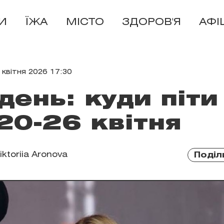
И
ЇЖА
МІСТО
ЗДОРОВ'Я
АФІ
 квітня 2026 17:30
день: куди піти
 20-26 квітня
iktoriia Aronova
Поділ