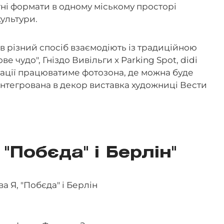
ні формати в одному міському просторі
ультури.
в різний спосіб взаємодіють із традиційною
е чудо", Гніздо Вивільги x Parking Spot, didi
кації працюватиме фотозона, де можна буде
ж інтегрована в декор виставка художниці Вести
 "Побєда" і Берлін"