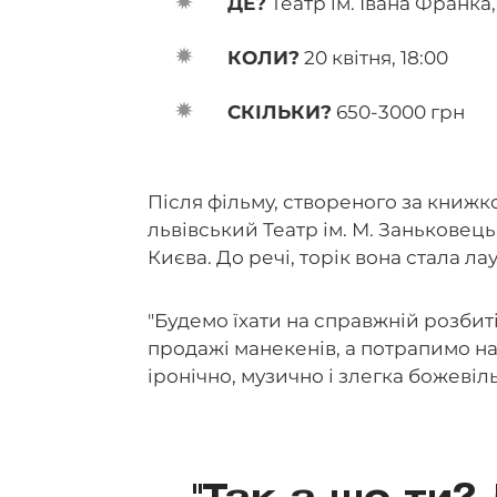
ДЕ?
Театр ім. Івана Франка,
КОЛИ?
20 квітня, 18:00
СКІЛЬКИ?
650-3000 грн
Після фільму, створеного за книжко
львівський Театр ім. М. Заньковецьк
Києва. До речі, торік вона стала ла
"Будемо їхати на справжній розбит
продажі манекенів, а потрапимо н
іронічно, музично і злегка божевіл