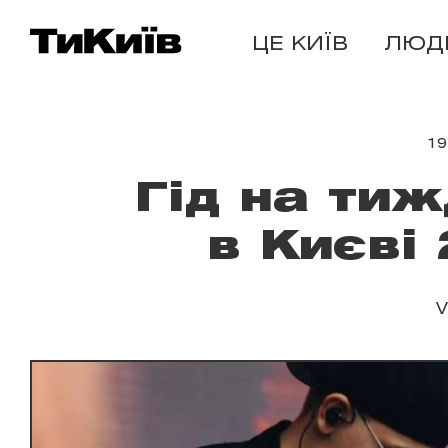
ЦЕ КИЇВ
ЛЮД
19
Гід на тиж
в Києві
V