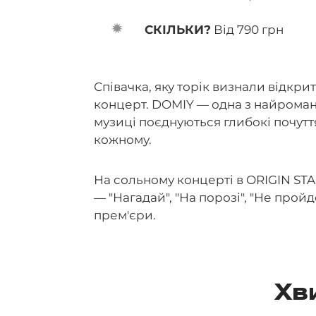
СКІЛЬКИ?
Від 790 грн
Співачка, яку торік визнали відкр
концерт. DOMIY — одна з найроман
музиці поєднуються глибокі почуття
кожному.
На сольному концерті в ORIGIN STA
— "Нагадай", "На порозі", "Не прой
прем'єри.
Хв