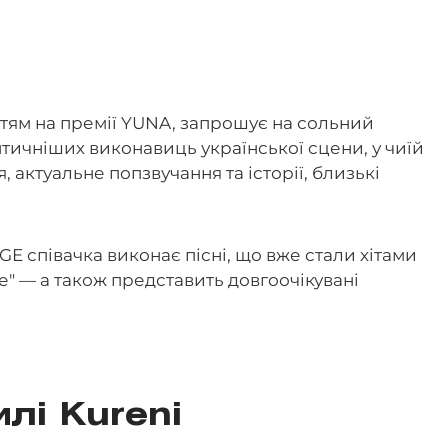
иттям на премії YUNA, запрошує на сольний
тичніших виконавиць української сцени, у чиїй
, актуальне попзвучання та історії, близькі
GE співачка виконає пісні, що вже стали хітами
де" — а також представить довгоочікувані
илі Kureni