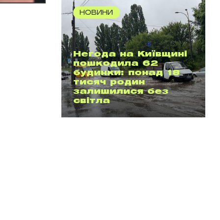
НОВИНИ
Негода на Київщині
пошкодила 62
будинки: понад 18
тисяч родин
залишилися без
світла