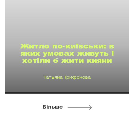
Житло по-київськи: в
яких умовах живуть і
хотіли б жити кияни
Татьяна Трифонова
Більше