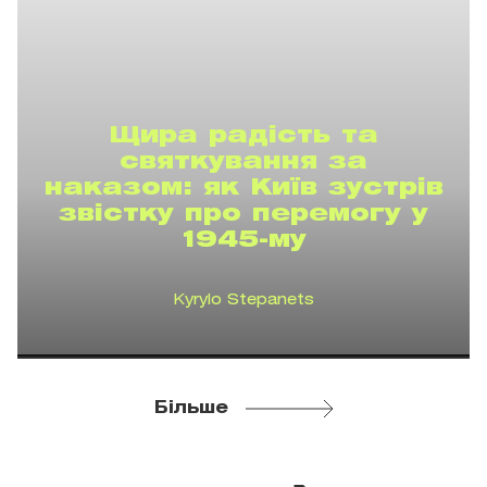
Щира радість та
святкування за
наказом: як Київ зустрів
звістку про перемогу у
1945-му
Kyrylo Stepanets
Більше