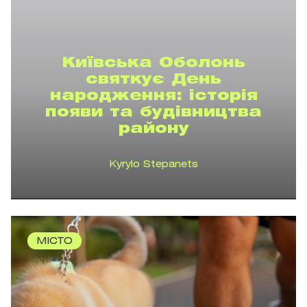
Київська Оболонь
святкує День
народження: історія
появи та будівництва
району
Kyrylo Stepanets
МІСТО