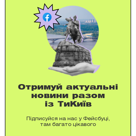
Отримуй актуальні
новини разом
із ТиКиїв
Підписуйся на нас у Фейсбуці,
там багато цікавого