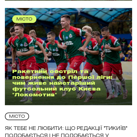
МІСТО
Ракетний обстріл та
повернення до Першої ліги:
чим живе найстаріший
футбольний клуб Києва
"Локомотив"
МІСТО
ЯК ТЕБЕ НЕ ЛЮБИТИ: ЩО РЕДАКЦІЇ "ТИКИЇВ"
ПОДОБАЄТЬСЯ І НЕ ПОДОБАЄТЬСЯ У