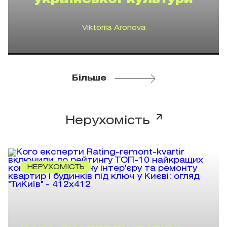
української культури
Viktoriia Aronova
Більше
Нерухомість
НЕРУХОМІСТЬ