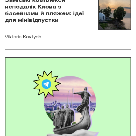
Заміські комплекси
неподалік Києва з
басейнами й пляжем: ідеї
для мінівідпустки
Viktoria Kavtysh