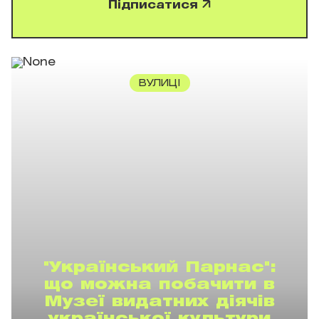
Підписатися
ВУЛИЦІ
"Український Парнас":
що можна побачити в
Музеї видатних діячів