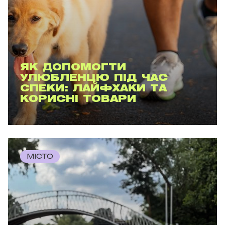
ЯК ДОПОМОГТИ
УЛЮБЛЕНЦЮ ПІД ЧАС
СПЕКИ: ЛАЙФХАКИ ТА
КОРИСНІ ТОВАРИ
МІСТО