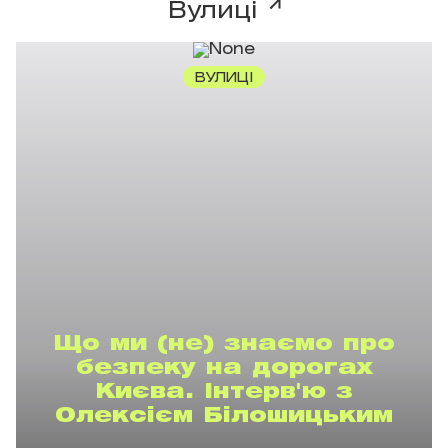
Вулиці
ВУЛИЦІ
Що ми (не) знаємо про
безпеку на дорогах
Києва. Інтерв'ю з
Олексієм Білошицьким