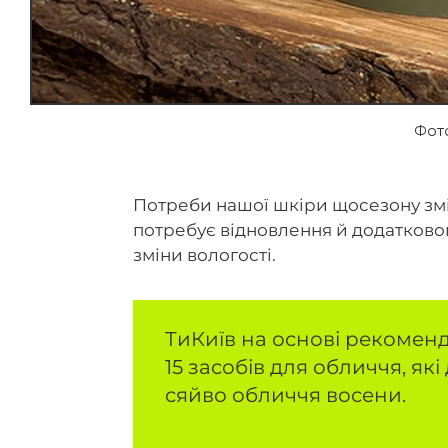
Фот
Потреби нашої шкіри щосезону змін
потребує відновлення й додаткового
зміни вологості.
ТиКиїв на основі рекоменд
15 засобів для обличчя, як
сяйво обличчя восени.