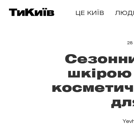
ЦЕ КИЇВ
ЛЮД
28
Сезонни
шкірою 
косметич
дл
Yevh