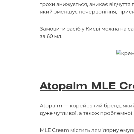
трохи знижується, зникає відчуття 
який зменшує почервоніння, приско
Замовити засіб у Києві можна на са
за 60 мл.
Atopalm MLE C
Atopalm — корейський бренд, який 
дуже чутливої, а також проблемної
MLE Cream містить лямілярну емуль