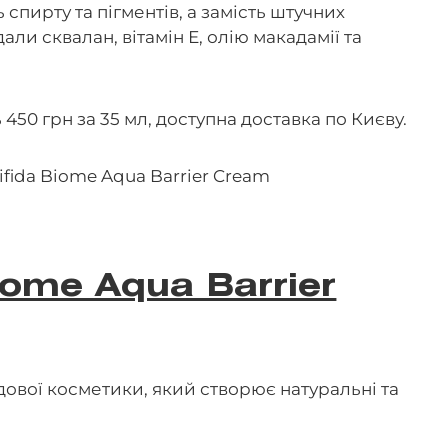
ть спирту та пігментів, а замість штучних
али сквалан, вітамін Е, олію макадамії та
 450 грн за 35 мл, доступна доставка по Києву.
iome Aqua Barrier
ової косметики, який створює натуральні та