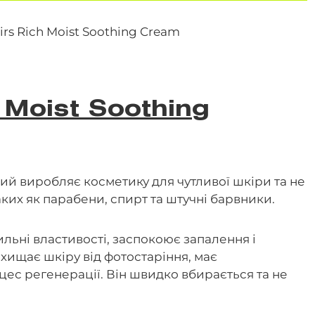
h Moist Soothing
ий виробляє косметику для чутливої ​​шкіри та не
аких як парабени, спирт та штучні барвники.
ильні властивості, заспокоює запалення і
ахищає шкіру від фотостаріння, має
оцес регенерації. Він швидко вбирається та не