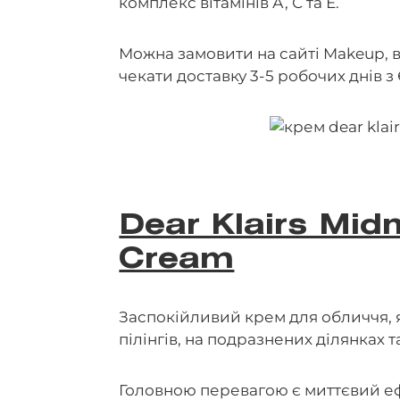
комплекс вітамінів А, С та Е.
Можна замовити на сайті Makeup, ва
чекати доставку 3-5 робочих днів з 
Dear Klairs Mid
Cream
Заспокійливий крем для обличчя, 
пілінгів, на подразнених ділянках т
Головною перевагою є миттєвий еф