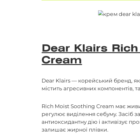
Dear Klairs Ric
Cream
Dear Klairs — корейський бренд, як
містить агресивних компонентів, т
Rich Moist Soothing Cream має жив
регулює виділення себуму. Засіб з
антиоксидантну дію і активізує пр
залишає жирної плівки.