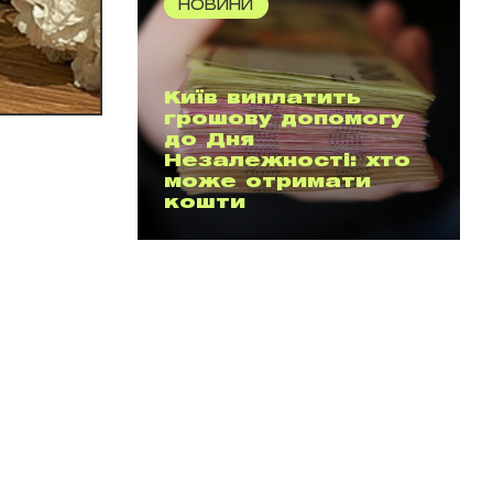
НОВИНИ
Київ виплатить
грошову допомогу
до Дня
Незалежності: хто
може отримати
кошти