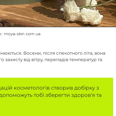
о: moya-skin.com.ua
юються. Восени, після спекотного літа, вона
 захисту від вітру, перепадів температур та
ацій косметологів створив добірку з
і допоможуть тобі зберегти здоров'я та