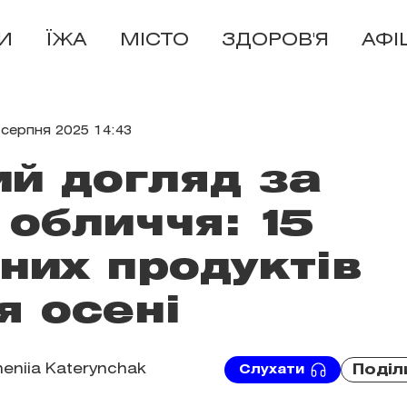
И
ЇЖА
МІСТО
ЗДОРОВ'Я
АФІ
 серпня 2025 14:43
й догляд за
обличчя: 15
них продуктів
я осені
eniia Katerynchak
Поділ
Слухати