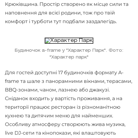
Крюківщина. Простір створено як місце сили та
наповнення для всієї родини, тож про твій
комфорт і турботи тут подбали заздалегідь.
Будиночок a-frame у "Характер Парк". Фото:
"Характер парк"
Для гостей доступні 17 будиночків формату A-
frame та шале з панорамними вікнами, терасами,
BBQ-зонами, чаном, лазнею або джакузі.
Сніданок входить у вартість проживання, а на
території працює ресторан із різноманітною
кухнею та дитячим меню для найменших.
Особливу атмосферу створюють жива музика,
live DJ-сети та кінопокази, які влаштовують