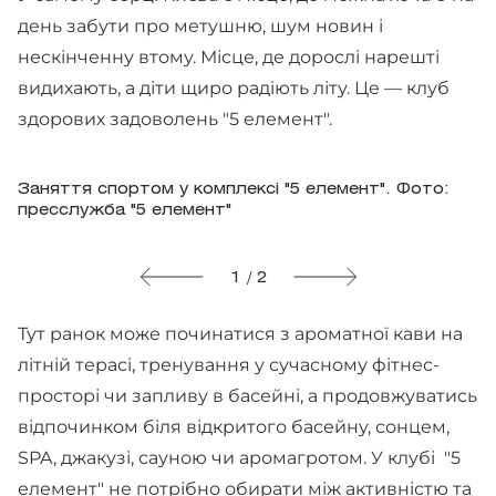
день забути про метушню, шум новин і
нескінченну втому. Місце, де дорослі нарешті
видихають, а діти щиро радіють літу. Це — клуб
здорових задоволень "5 елемент".
Заняття спортом у комплексі "5 елемент". Фото:
пресслужба "5 елемент"
1 / 2
Тут ранок може починатися з ароматної кави на
літній терасі, тренування у сучасному фітнес-
просторі чи запливу в басейні, а продовжуватись
відпочинком біля відкритого басейну, сонцем,
SPA, джакузі, сауною чи аромагротом. У клубі "5
елемент" не потрібно обирати між активністю та