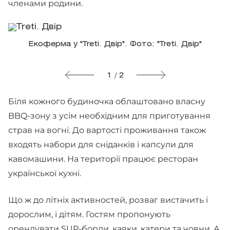
членами родини.
Екоферма у "Treti. Двір". Фото: "Treti. Двір"
1 / 2
Біля кожного будиночка облаштовано власну
BBQ-зону з усім необхідним для приготування
страв на вогні. До вартості проживання також
входять набори для сніданків і капсули для
кавомашини. На території працює ресторан
української кухні.
Що ж до літніх активностей, розваг вистачить і
дорослим, і дітям. Гостям пропонують
орендувати SUP-борди, каяки, катери та човни. А