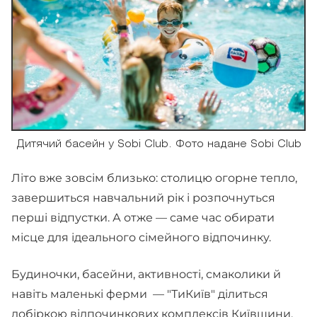
Дитячий басейн у Sobi Club. Фото надане Sobi Club
Літо вже зовсім близько: столицю огорне тепло,
завершиться навчальний рік і розпочнуться
перші відпустки. А отже — саме час обирати
місце для ідеального сімейного відпочинку.
Будиночки, басейни, активності, смаколики й
навіть маленькі ферми — "ТиКиїв" ділиться
добіркою відпочинкових комплексів Київщини,