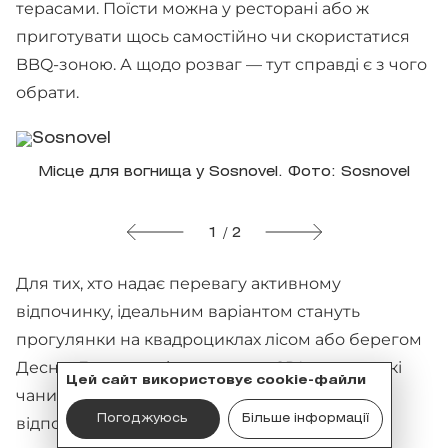
терасами. Поїсти можна у ресторані або ж
приготувати щось самостійно чи скористатися
BBQ-зоною. А щодо розваг — тут справді є з чого
обрати.
Місце для вогнища у Sosnovel. Фото: Sosnovel
1 / 2
Для тих, хто надає перевагу активному
відпочинку, ідеальним варіантом стануть
прогулянки на квадроциклах лісом або берегом
Десни. Для шукачів релаксу — SPA, карпатські
Цей сайт використовує cookie-файли
чани та прогулянки на човні. Якщо ж
Погоджуюсь
Більше інформації
відпочиваєте з дітьми, варіантів не менше: