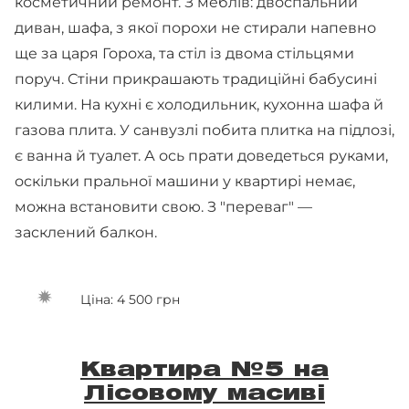
косметичний ремонт. З меблів: двоспальний
диван, шафа, з якої порохи не стирали напевно
ще за царя Гороха, та стіл із двома стільцями
поруч. Стіни прикрашають традиційні бабусині
килими. На кухні є холодильник, кухонна шафа й
газова плита. У санвузлі побита плитка на підлозі,
є ванна й туалет. А ось прати доведеться руками,
оскільки пральної машини у квартирі немає,
можна встановити свою. З "переваг" —
засклений балкон.
Ціна: 4 500 грн
Квартира №5 на
Лісовому масиві