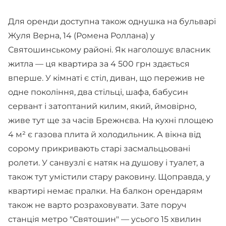
Для оренди доступна також однушка на бульварі
Жуля Верна, 14 (Ромена Роллана) у
Святошинському районі. Як наголошує власник
житла — ця квартира за 4 500 грн здається
вперше. У кімнаті є стіл, диван, що пережив не
одне покоління, два стільці, шафа, бабусин
сервант і затоптаний килим, який, ймовірно,
живе тут ще за часів Брежнєва. На кухні площею
4 м² є газова плита й холодильник. А вікна від
сорому прикривають старі засмальцьовані
ролети. У санвузлі є натяк на душову і туалет, а
також тут умістили стару раковину. Щоправда, у
квартирі немає пралки. На балкон орендарям
також не варто розраховувати. Зате поруч
станція метро "Святошин" — усього 15 хвилин