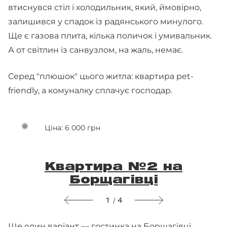
втиснувся стіл і холодильник, який, ймовірно,
залишився у спадок із радянського минулого.
Ще є газова плита, кілька поличок і умивальник.
А от світлин із санвузлом, на жаль, немає.
Серед "плюшок" цього житла: квартира pet-
friendly, а комуналку сплачує господар.
Ціна: 6 000 грн
Квартира №2 на
Борщагівці
1 / 4
Ще один варіант — гостинка на Борщагівці.