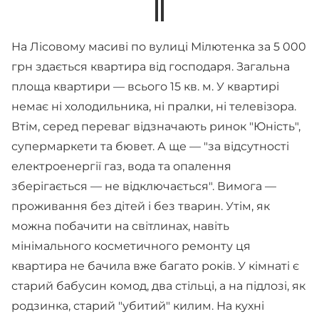
На Лісовому масиві по вулиці Мілютенка за 5 000
грн здається квартира від господаря. Загальна
площа квартири — всього 15 кв. м. У квартирі
немає ні холодильника, ні пралки, ні телевізора.
Втім, серед переваг відзначають ринок "Юність",
супермаркети та бювет. А ще — "за відсутності
електроенергії газ, вода та опалення
зберігається — не відключається". Вимога —
проживання без дітей і без тварин. Утім, як
можна побачити на світлинах, навіть
мінімального косметичного ремонту ця
квартира не бачила вже багато років. У кімнаті є
старий бабусин комод, два стільці, а на підлозі, як
родзинка, старий "убитий" килим. На кухні