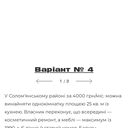
Варіант № 4
1 / 3
У Солом'янському районі за 4000 грн/міс. можна
винайняти однокімнатку площею 25 кв. м із
кухнею. Власник переконує, що всередині —
косметичний ремонт, а меблі — максимум із
1990-х. Є ліжко й старий комод. Балкон