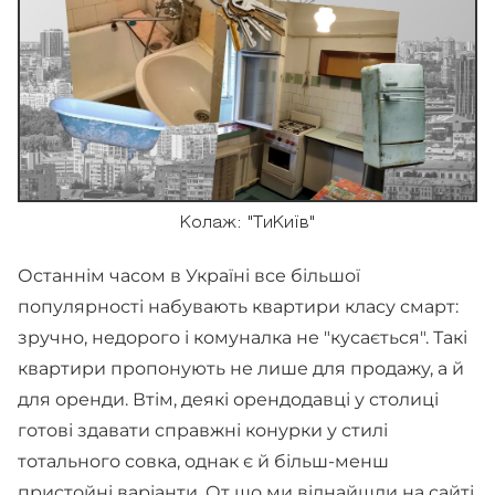
Колаж: "ТиКиїв"
Останнім часом в Україні все більшої
популярності набувають квартири класу смарт:
зручно, недорого і комуналка не "кусається". Такі
квартири пропонують не лише для продажу, а й
для оренди. Втім, деякі орендодавці у столиці
готові здавати справжні конурки у стилі
тотального совка, однак є й більш-менш
пристойні варіанти. От що ми віднайшли на сайті