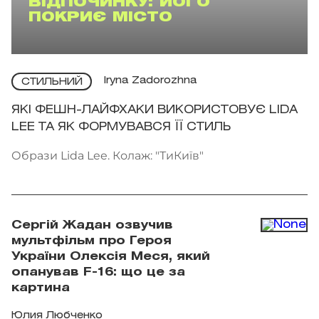
ВІДПОЧИНКУ: ЙОГО
ПОКРИЄ МІСТО
Iryna Zadorozhna
СТИЛЬНИЙ
ЯКІ ФЕШН-ЛАЙФХАКИ ВИКОРИСТОВУЄ LIDA
LEE ТА ЯК ФОРМУВАВСЯ ЇЇ СТИЛЬ
Образи Lida Lee. Колаж: "ТиКиїв"
Сергій Жадан озвучив
мультфільм про Героя
України Олексія Меся, який
опанував F-16: що це за
картина
Юлия Любченко