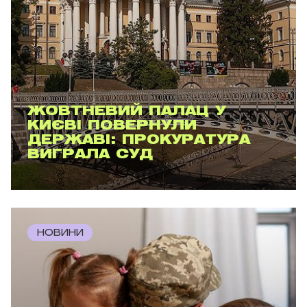
ЖОВТНЕВИЙ ПАЛАЦ У
КИЄВІ ПОВЕРНУЛИ
ДЕРЖАВІ: ПРОКУРАТУРА
ВИГРАЛА СУД
НОВИНИ