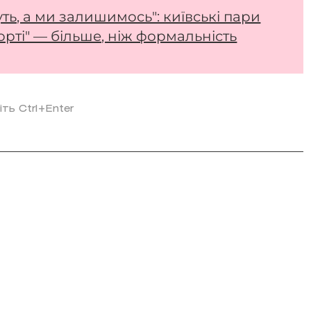
уть, а ми залишимось": київські пари
орті" — більше, ніж формальність
іть Ctrl+Enter