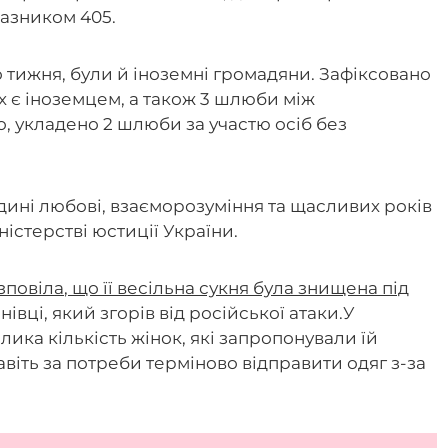
казником 405.
 тижня, були й іноземні громадяни. Зафіксовано
их є іноземцем, а також 3 шлюби між
о, укладено 2 шлюби за участю осіб без
ині любові, взаєморозуміння та щасливих років
ністерстві юстиції України.
овіла, що її весільна сукня була знищена під
нівці, який згорів від російської атаки.У
ика кількість жінок, які запропонували їй
навіть за потреби терміново відправити одяг з-за