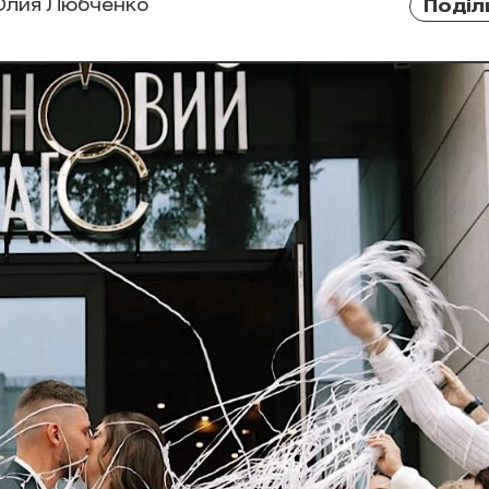
лия Любченко
Поділ