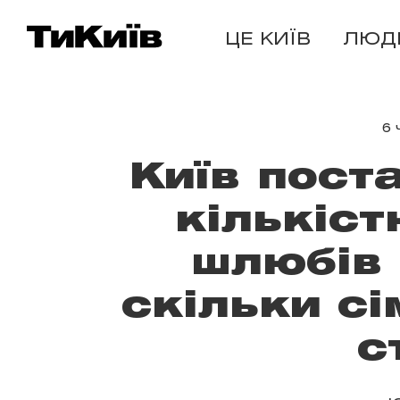
ЦЕ КИЇВ
ЛЮД
6 
Київ пост
кількіст
шлюбів 
скільки сі
с