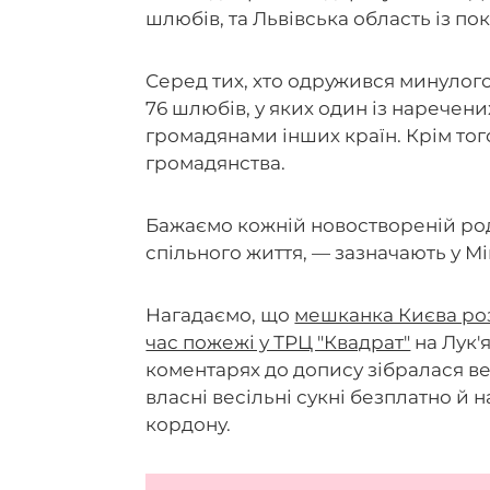
шлюбів, та Львівська область із по
Серед тих, хто одружився минулого
76 шлюбів, у яких один із наречен
громадянами інших країн. Крім тог
громадянства.
Бажаємо кожній новоствореній род
спільного життя, — зазначають у Мі
Нагадаємо, що
мешканка Києва розп
час пожежі у ТРЦ "Квадрат"
на Лук'я
коментарях до допису зібралася вел
власні весільні сукні безплатно й 
кордону.