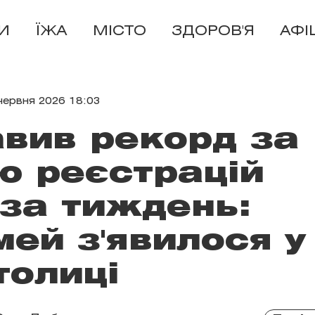
И
ЇЖА
МІСТО
ЗДОРОВ'Я
АФІ
червня 2026 18:03
авив рекорд за
ю реєстрацій
за тиждень:
мей з'явилося у
толиці