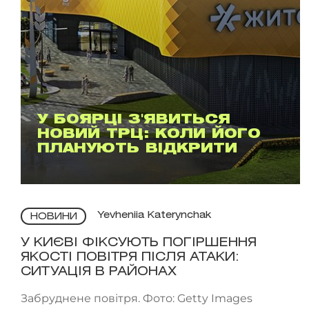
У БОЯРЦІ З'ЯВИТЬСЯ
НОВИЙ ТРЦ: КОЛИ ЙОГО
ПЛАНУЮТЬ ВІДКРИТИ
Yevheniia Katerynchak
НОВИНИ
У КИЄВІ ФІКСУЮТЬ ПОГІРШЕННЯ
ЯКОСТІ ПОВІТРЯ ПІСЛЯ АТАКИ:
СИТУАЦІЯ В РАЙОНАХ
Забруднене повітря. Фото: Getty Images