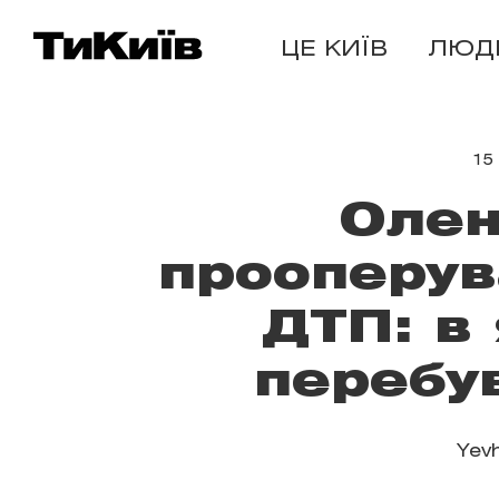
ЦЕ КИЇВ
ЛЮД
15
Олен
прооперув
ДТП: в
перебу
Yevh