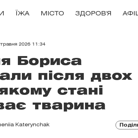
И
ЇЖА
МІСТО
ЗДОРОВ'Я
АФІ
 травня 2026 11:34
я Бориса
али після двох
 якому стані
ває тварина
eniia Katerynchak
Поділ