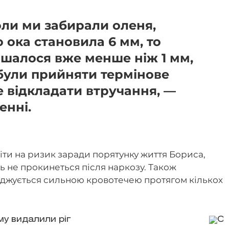
оли ми забирали оленя,
о ока становила 6 мм, то
лишалося вже менше ніж 1 мм,
були прийняти термінове
 відкладати втручання, —
енні.
іти на ризик заради порятунку життя Бориса,
нь не прокинеться після наркозу. Також
оджується сильною кровотечею протягом кількох