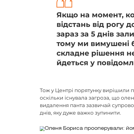
Якщо на момент, к
відстань від рогу д
зараз за 5 днів за
тому ми вимушені 
складне рішення не
йдеться у повідомл
Тож у Центрі порятунку вирішили п
оскільки існувала загроза, що оле
видалення панта зазвичай супров
днів, яку дуже важко зупинити.