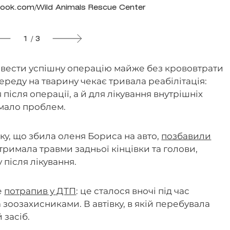
ook.com/Wild Animals Rescue Center
1 / 3
ровести успішну операцію майже без крововтрати
переду на тварину чекає тривала реабілітація:
після операції, а й для лікування внутрішніх
имало проблем.
ку, що збила оленя Бориса на авто,
позбавили
тримала травми задньої кінцівки та голови,
 після лікування.
е
потрапив у ДТП
: це сталося вночі під час
зоозахисниками. В автівку, в якій перебувала
 засіб.