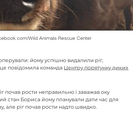
cebook.com/Wild Animals Rescue Center
перували: йому успішно видалили ріг,
 це повідомила команда
Центру порятунку диких
іг почав рости неправильно і заважав оку
ий стан Бориса йому планували дати час для
зу, але ріг почав рости надто швидко.