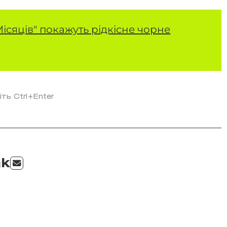
 Місяців" покажуть рідкісне чорне
іть Ctrl+Enter
ak