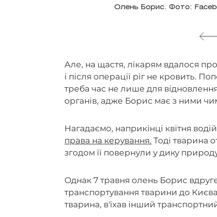
Олень Борис. Фото: Faceb
Але, на щастя, лікарям вдалося п
і після операції ріг не кровить. По
треба час не лише для відновлення 
органів, адже Борис має з ними ч
Нагадаємо, наприкінці квітня водій
права на керування.
Тоді тварина о
згодом її повернули у дику природу
Однак 7 травня олень Борис вдруг
транспортування тварини до Києва 
тварина, в'їхав інший транспортний