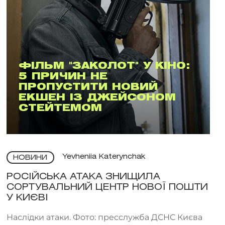
ФІЛЬМ "ЗАКОЛОТ" У КІНО:
5 ПРИЧИН НЕ
ПРОПУСТИТИ НОВИЙ
ЕКШЕН ІЗ ДЖЕЙСОНОМ
СТЕЙТЕМОМ
Yevheniia Katerynchak
НОВИНИ
РОСІЙСЬКА АТАКА ЗНИЩИЛА
СОРТУВАЛЬНИЙ ЦЕНТР НОВОЇ ПОШТИ
У КИЄВІ
Наслідки атаки. Фото: пресслужба ДСНС Києва