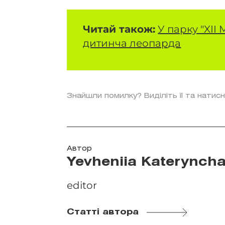
Читай також:
У парку "XII
дитинча леопарда
Знайшли помилку? Виділіть її та натисн
Автор
Yevheniia Katerynch
editor
Статті автора