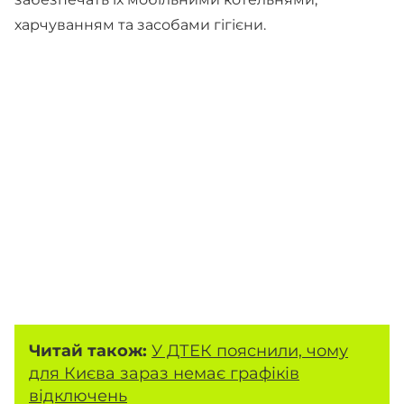
харчуванням та засобами гігієни.
Читай також:
У ДТЕК пояснили, чому
для Києва зараз немає графіків
відключень