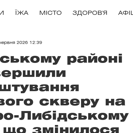
И
ЇЖА
МІСТО
ЗДОРОВ'Я
АФІ
червня 2026 12:39
вському районі
вершили
штування
ого скверу на
о-Либідському
 що змінилося