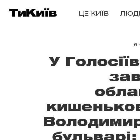
ЦЕ КИЇВ
ЛЮД
6 
У Голосії
за
обла
кишеньков
Володимир
бульварі: