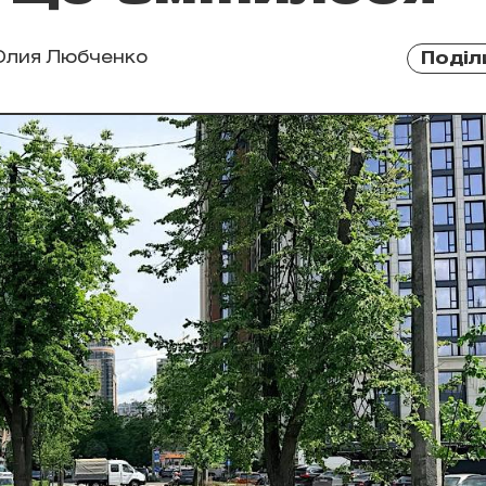
лия Любченко
Поділ