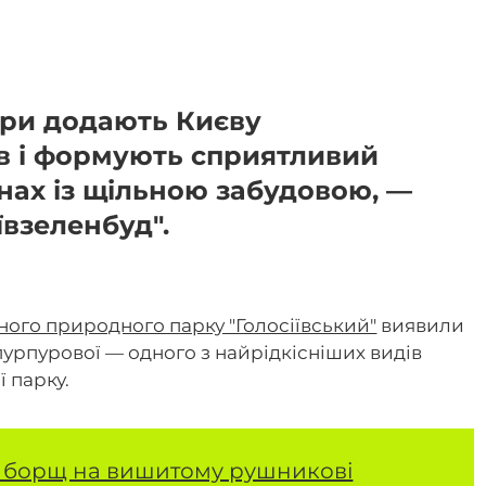
ери додають Києву
в і формують сприятливий
нах із щільною забудовою, —
ївзеленбуд".
ного природного парку "Голосіївський"
виявили
урпурової — одного з найрідкісніших видів
 парку.
 борщ на вишитому рушникові