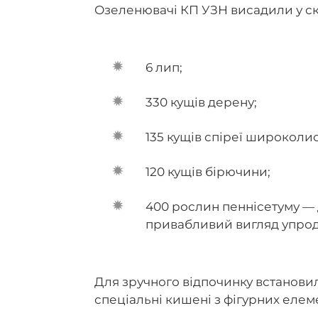
Озеленювачі КП УЗН висадили у ск
6 лип;
330 кущів дерену;
135 кущів спіреї широколис
120 кущів бірючини;
400 рослин пеннісетуму — 
привабливий вигляд упрод
Для зручного відпочинку встановил
спеціальні кишені з фігурних елем