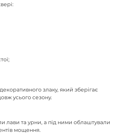
вері:
тої;
декоративного злаку, який зберігає
овж усього сезону.
и лави та урни, а під ними облаштували
ентів мощення.