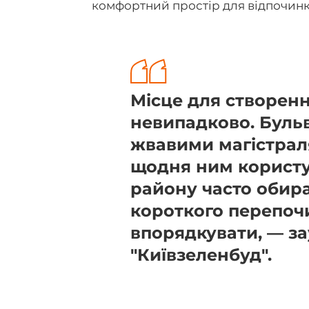
комфортний простір для відпочинк
Місце для створен
невипадково. Буль
жвавими магістраля
щодня ним користу
району часто обир
короткого перепоч
впорядкувати, — з
"Київзеленбуд".