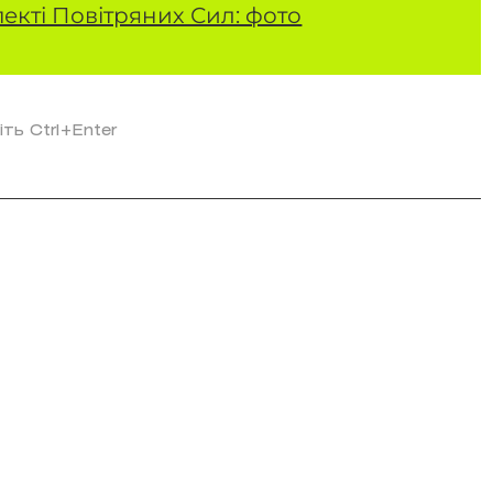
екті Повітряних Сил: фото
іть Ctrl+Enter