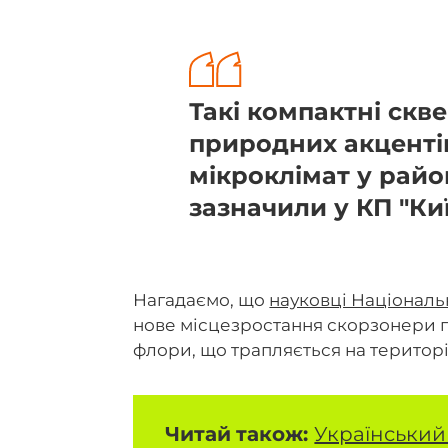
Такі компактні скв
природних акценті
мікроклімат у райо
зазначили у КП "Ки
Нагадаємо, що
науковці Національ
нове місцезростання скорзонери п
флори, що трапляється на території
Читай
також:
Український