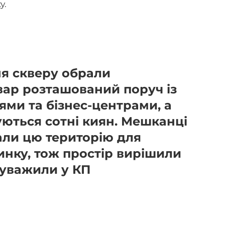
у.
ня скверу обрали
вар розташований поруч із
ми та бізнес-центрами, а
ються сотні киян. Мешканці
али цю територію для
инку, тож простір вирішили
ауважили у КП