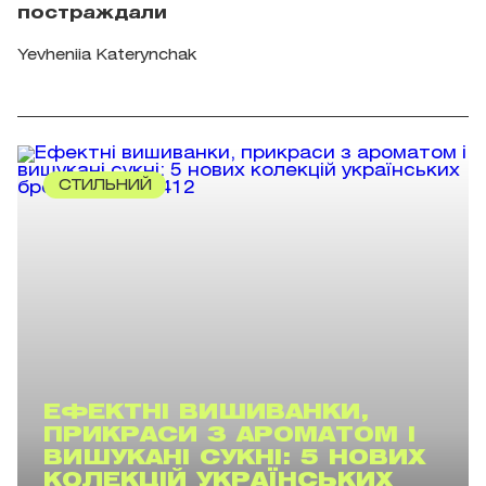
постраждали
Yevheniia Katerynchak
СТИЛЬНИЙ
ЕФЕКТНІ ВИШИВАНКИ,
ПРИКРАСИ З АРОМАТОМ І
ВИШУКАНІ СУКНІ: 5 НОВИХ
КОЛЕКЦІЙ УКРАЇНСЬКИХ