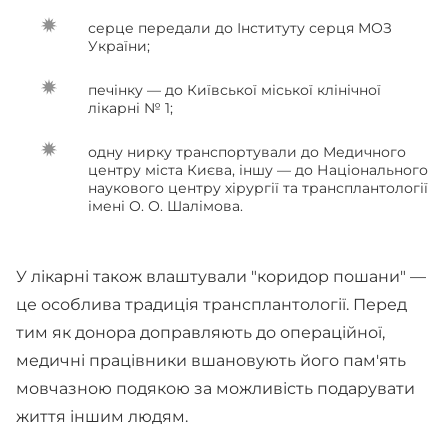
серце передали до Інституту серця МОЗ
України;
печінку — до Київської міської клінічної
лікарні № 1;
одну нирку транспортували до Медичного
центру міста Києва, іншу — до Національного
наукового центру хірургії та трансплантології
імені О. О. Шалімова.
У лікарні також влаштували "коридор пошани" —
це особлива традиція трансплантології. Перед
тим як донора доправляють до операційної,
медичні працівники вшановують його пам'ять
мовчазною подякою за можливість подарувати
життя іншим людям.