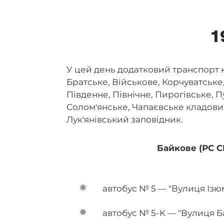
1
У цей день додатковий транспорт 
Братське, Військове, Корчуватське
Південне, Північне, Пирогівське,
Солом'янське, Чапаєвське кладов
Лук'янівський заповідник.
Байкове (РС С
автобус № 5 — "Вулиця Ізю
автобус № 5-К — "Вулиця Б