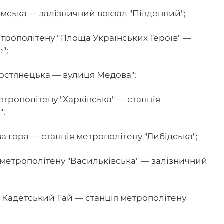
юмська — залізничний вокзал "Південний";
етрополітену "Площа Українських Героїв" —
";
ростянецька — вулиця Медова";
етрополітену "Харківська" — станція
";
а гора — станція метрополітену "Либідська";
 метрополітену "Васильківська" — залізничний
 Кадетський Гай — станція метрополітену