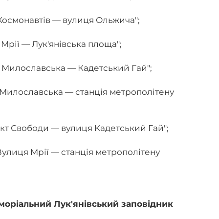
Космонавтів — вулиця Ольжича";
Мрії — Лук'янівська площа";
 Милославська — Кадетський Гай";
 Милославська — станція метрополітену
кт Свободи — вулиця Кадетський Гай";
Вулиця Мрії — станція метрополітену
оріальний Лук'янівський заповідник