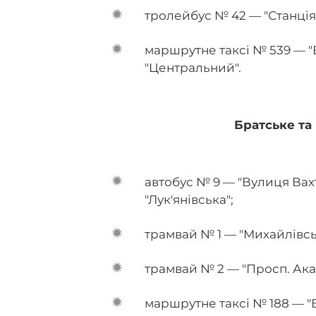
тролейбус № 42 — "Станція
маршрутне таксі № 539 — "
"Центральний".
Братське та
автобус № 9 — "Вулиця Вах
"Лук'янівська";
трамвай № 1 — "Михайлівсь
трамвай № 2 — "Просп. Ака
маршрутне таксі № 188 — 