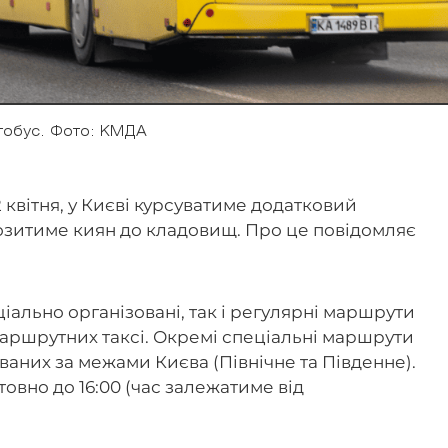
тобус. Фото: КМДА
2 квітня, у Києві курсуватиме додатковий
озитиме киян до кладовищ. Про це повідомляє
іально організовані, так і регулярні маршрути
 маршрутних таксі. Окремі спеціальні маршрути
аних за межами Києва (Північне та Південне).
товно до 16:00 (час залежатиме від