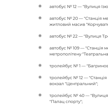
автобус № 12 — "Вулиця Із
автобус № 20 — "Станція м
житловий масив "Корчувате
автобус № 22 — "Вулиця Т
автобус № 109 — "Станція м
метрополітену "Театральна
тролейбус № 1 — "Багринов
тролейбус № 12 — "Станція
вокзал "Центральний";
тролейбус № 40 — "Вулиця
"Палац спорту";