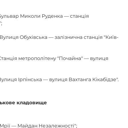
"Бульвар Миколи Руденка — станція
;
Вулиця Обухівська — залізнична станція "Київ-
Станція метрополітену "Почайна" — вулиця
улиця Ірпінська — вулиця Вахтанга Кікабідзе".
ськове кладовище
Мрії — Майдан Незалежності";