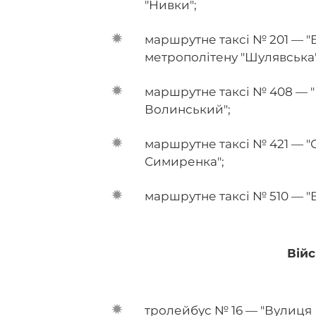
"Нивки";
маршрутне таксі № 201 — 
метрополітену "Шулявська"
маршрутне таксі № 408 — "
Волинський";
маршрутне таксі № 421 — "
Симиренка";
маршрутне таксі № 510 — "В
Вій
тролейбус № 16 — "Вулиця 