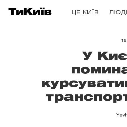
ЦЕ КИЇВ
ЛЮД
15
У Киє
помина
курсувати
транспор
Yevh