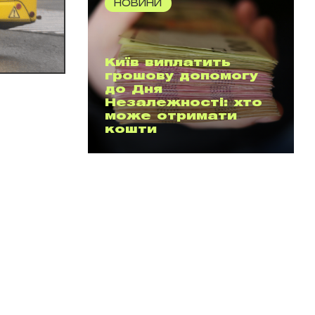
НОВИНИ
Київ виплатить
грошову допомогу
до Дня
Незалежності: хто
може отримати
кошти