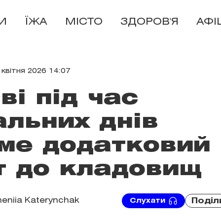
И
ЇЖА
МІСТО
ЗДОРОВ'Я
АФІ
 квітня 2026 14:07
ві під час
льних днів
ме додатковий
т до кладовищ
eniia Katerynchak
Поділ
Слухати