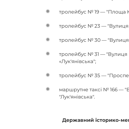
тролейбус № 19 — "Площа 
тролейбус № 23 — "Вулиця 
тролейбус № 30 — "Вулиця
тролейбус № 31 — "Вулиця
«Лук'янівська";
тролейбус № 35 — "Проспе
маршрутне таксі № 166 — "
"Лук'янівська".
Державний історико-мем