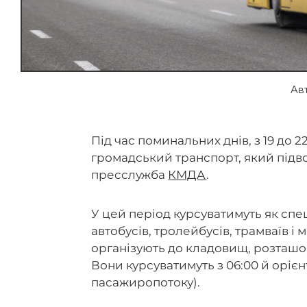
Ав
Під час поминальних днів, з 19 до 2
громадський транспорт, який підв
пресслужба
КМДА
.
У цей період курсуватимуть як спец
автобусів, тролейбусів, трамваїв і
організують до кладовищ, розташов
Вони курсуватимуть з 06:00 й орієн
пасажиропотоку).