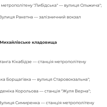
 метрополітену "Либідська" — вулиця Ольжича";
Вулиця Ракетна — залізничний вокзал
 Михайлівське кладовища
танга Кікабідзе — станція метрополітену
ка Борщагівка — вулиця Старовокзальна";
деміка Корольова — станція "Жуля Верна";
"Вулиця Симиренка — станція метрополітену