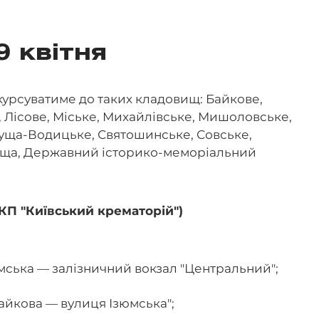
9 квітня
курсуватиме до таких кладовищ: Байкове,
, Лісове, Міське, Михайлівське, Мишоловське,
 Пуща-Водицьке, Святошинське, Совське,
ища, Державний історико-меморіальний
КП "Київський крематорій")
мська — залізничний вокзал "Центральний";
айкова — вулиця Ізюмська";