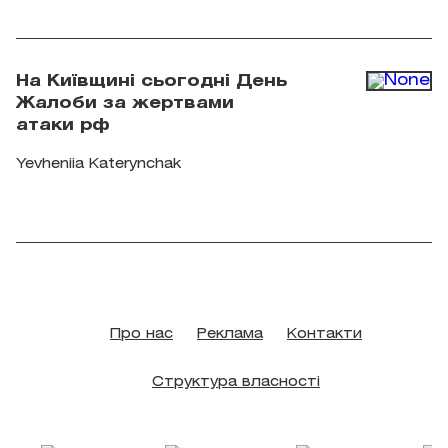
всередину" проходить у галереї Voloshyn Gallery.
Фото: voloshyngallery.art
На Київщині сьогодні День
Жалоби за жертвами
атаки рф
Yevheniia Katerynchak
Про нас
Реклама
Контакти
Структура власності