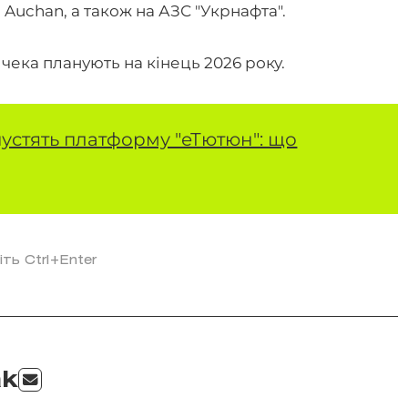
 Auchan, а також на АЗС "Укрнафта".
ека планують на кінець 2026 року.
пустять платформу "еТютюн": що
іть Ctrl+Enter
ak