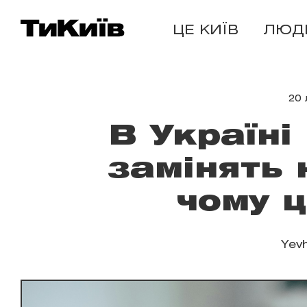
ЦЕ КИЇВ
ЛЮД
20 
В Україні
замінять 
чому ц
Yevh