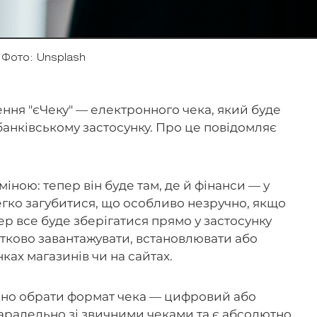
Фото: Unsplash
ння "єЧеку" — електронного чека, який буде
банківському застосунку. Про це повідомляє
іною: тепер він буде там, де й фінанси — у
гко загубитися, що особливо незручно, якщо
ер все буде зберігатися прямо у застосунку
датково завантажувати, встановлювати або
ках магазинів чи на сайтах.
йно обрати формат чека — цифровий або
ралельно зі звичними чеками та є абсолютно