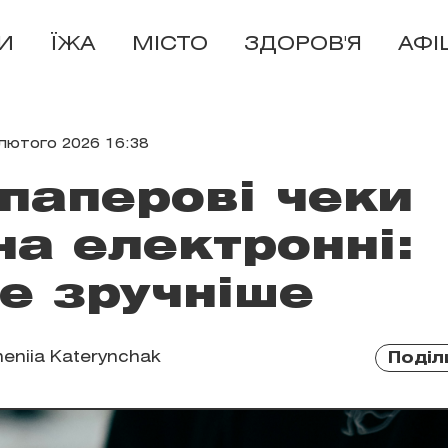
И
ЇЖА
МІСТО
ЗДОРОВ'Я
АФІ
лютого 2026 16:38
 паперові чеки
на електронні:
е зручніше
eniia Katerynchak
Поділ