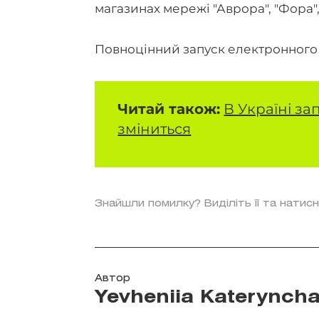
магазинах мережі "Аврора", "Фора",
Повноцінний запуск електронного ч
Читай також:
В Україні за
зміниться
Знайшли помилку? Виділіть її та натисн
Автор
Yevheniia Katerynch