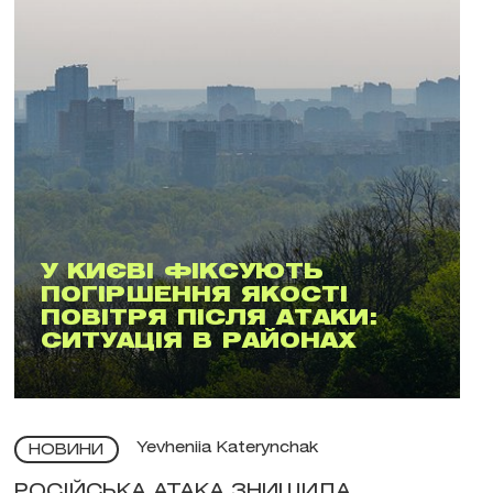
У КИЄВІ ФІКСУЮТЬ
ПОГІРШЕННЯ ЯКОСТІ
ПОВІТРЯ ПІСЛЯ АТАКИ:
СИТУАЦІЯ В РАЙОНАХ
Yevheniia Katerynchak
НОВИНИ
РОСІЙСЬКА АТАКА ЗНИЩИЛА