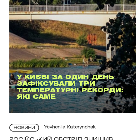
У КИЄВІ ЗА ОДИН ДЕНЬ
ЗАФІКСУВАЛИ ТРИ
ТЕМПЕРАТУРНІ РЕКОРДИ:
ЯКІ САМЕ
Yevheniia Katerynchak
НОВИНИ
РОСІЙСЬКИЙ ОБСТРІЛ ЗНИЩИВ