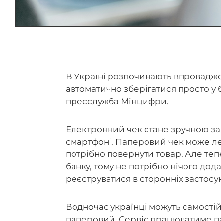
В Україні розпочинають впровадже
автоматично зберігатися просто у 
пресслужба
Мінцифри
.
Електронний чек стане зручною зам
смартфоні. Паперовий чек може ле
потрібно повернути товар. Але теп
банку, тому не потрібно нічого до
реєструватися в сторонніх застосун
Водночас українці можуть самості
паперовий. Сервіс працюватиме па