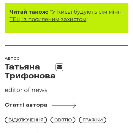
Читай також:
"
У Києві будують сім міні-
ТЕЦ із посиленим захистом
"
Автор
Татьяна
Трифонова
editor of news
Статті автора
ВІДКЛЮЧЕННЯ
СВІТЛО
ГРАФІКИ