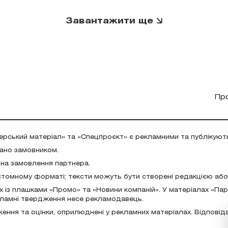
Завантажити ще
Пр
ерський матеріал» та «Спецпроєкт» є рекламними та публікуют
дано замовником.
 на замовлення партнера.
стомному форматі; тексти можуть бути створені редакцією аб
х із плашками «Промо» та «Новини компаній». У матеріалах «Па
екламні твердження несе рекламодавець.
ження та оцінки, оприлюднені у рекламних матеріалах. Відповід