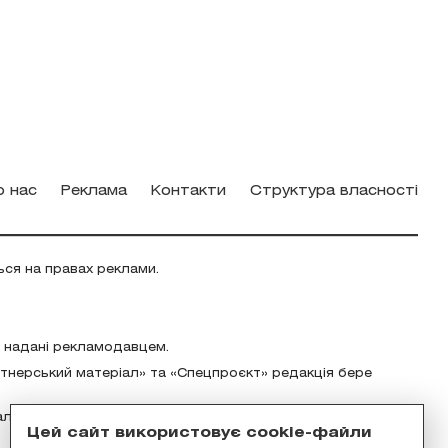
о нас
Реклама
Контакти
Структура власності
ься на правах реклами.
о надані рекламодавцем.
ртнерський матеріал» та «Спецпроєкт» редакція бере
альність за зміст реклами відповідно до українського
Цей сайт використовує cookie-файли