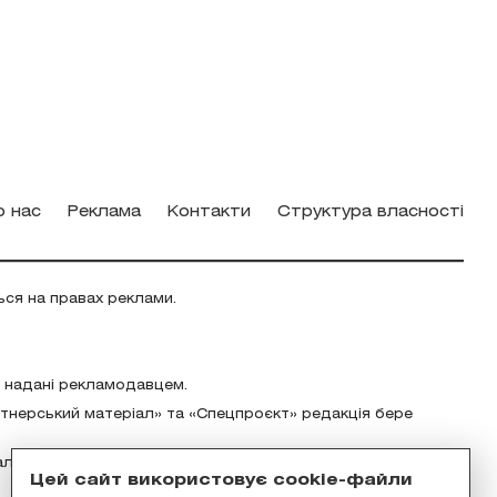
о нас
Реклама
Контакти
Структура власності
ься на правах реклами.
о надані рекламодавцем.
ртнерський матеріал» та «Спецпроєкт» редакція бере
альність за зміст реклами відповідно до українського
Цей сайт використовує cookie-файли