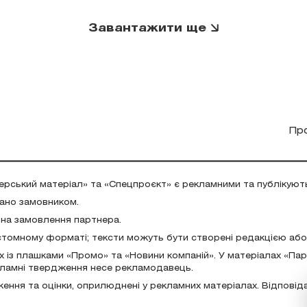
Завантажити ще
Пр
ерський матеріал» та «Спецпроєкт» є рекламними та публікуют
дано замовником.
 на замовлення партнера.
стомному форматі; тексти можуть бути створені редакцією аб
х із плашками «Промо» та «Новини компаній». У матеріалах «Па
екламні твердження несе рекламодавець.
ження та оцінки, оприлюднені у рекламних матеріалах. Відповід