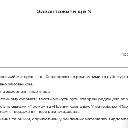
Завантажити ще
Пр
ерський матеріал» та «Спецпроєкт» є рекламними та публікуют
дано замовником.
 на замовлення партнера.
стомному форматі; тексти можуть бути створені редакцією аб
х із плашками «Промо» та «Новини компаній». У матеріалах «Па
екламні твердження несе рекламодавець.
ження та оцінки, оприлюднені у рекламних матеріалах. Відповід