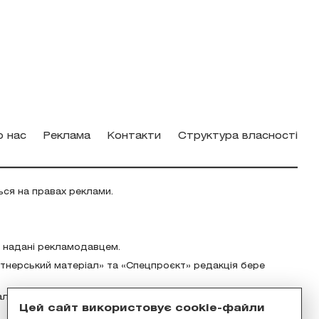
о нас
Реклама
Контакти
Структура власності
ься на правах реклами.
о надані рекламодавцем.
ртнерський матеріал» та «Спецпроєкт» редакція бере
альність за зміст реклами відповідно до українського
Цей сайт використовує cookie-файли