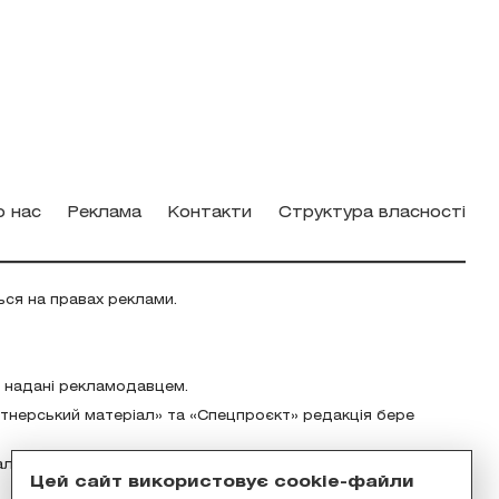
о нас
Реклама
Контакти
Структура власності
ься на правах реклами.
о надані рекламодавцем.
ртнерський матеріал» та «Спецпроєкт» редакція бере
альність за зміст реклами відповідно до українського
Цей сайт використовує cookie-файли