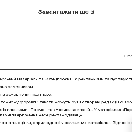
Завантажити ще
Пр
ерський матеріал» та «Спецпроєкт» є рекламними та публікуют
дано замовником.
 на замовлення партнера.
стомному форматі; тексти можуть бути створені редакцією аб
х із плашками «Промо» та «Новини компаній». У матеріалах «Па
екламні твердження несе рекламодавець.
ження та оцінки, оприлюднені у рекламних матеріалах. Відповід