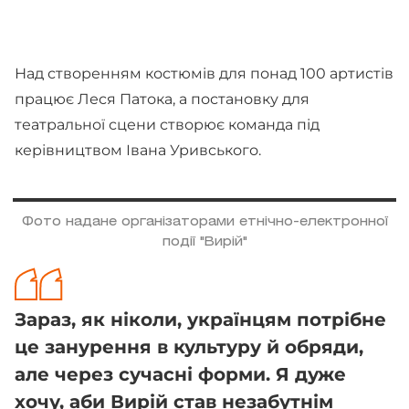
Над створенням костюмів для понад 100 артистів
працює Леся Патока, а постановку для
театральної сцени створює команда під
керівництвом Івана Уривського.
Фото надане організаторами етнічно-електронної
події "Вирій"
​​Зараз, як ніколи, українцям потрібне
це занурення в культуру й обряди,
але через сучасні форми. Я дуже
хочу, аби Вирій став незабутнім