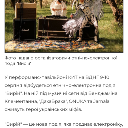
Фото надане організаторами етнічно-електронної
події "Вирій"
У перформанс-павільйоні КИТ на ВДНГ 9-10
серпня відбудеться етнічно-електронна подія
"Вирій". На ній під музичні сети від Бенджаміна
Клементайна, "ДахаБраха", ONUKA та Jamala
оживуть герої українських міфів.
"Вирій" — це нова подія, яка поєднає електроніку,