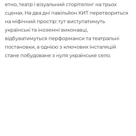
етно, театр і візуальний сторітелінг на трьох
сценах. На два дні павільйон КИТ перетвориться
на міфічний простір: тут виступатимуть
українські та іноземні виконавці,
відбуватимуться перформанси та театральні
постановки, а однією з ключових інсталяцій
стане побудоване з нуля українське село.