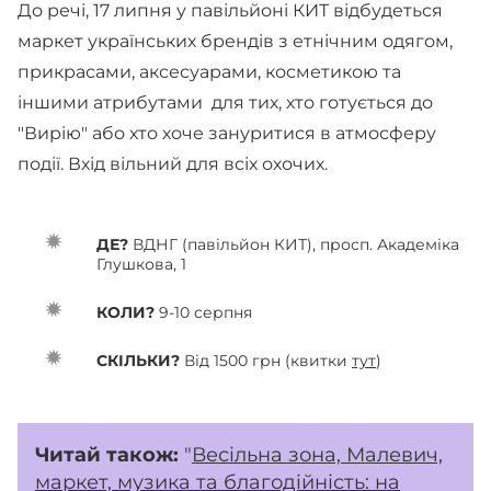
До речі, 17 липня у павільйоні КИТ відбудеться
маркет українських брендів з етнічним одягом,
прикрасами, аксесуарами, косметикою та
іншими атрибутами для тих, хто готується до
"Вирію" або хто хоче зануритися в атмосферу
події. Вхід вільний для всіх охочих.
ДЕ?
ВДНГ (павільйон КИТ), просп. Академіка
Глушкова, 1
КОЛИ?
9-10 серпня
СКІЛЬКИ?
Від 1500 грн (квитки
тут
)
Читай також:
"
Весільна зона, Малевич,
маркет, музика та благодійність: на