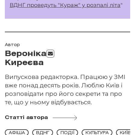
ВДНГ проведуть "Кураж" у розпалі літа
"
Автор
Вероніка
Киреєва
Випускова редакторка. Працюю у ЗМІ
вже понад десять років. Люблю Київ і
розповідати про його секрети та про
те, що у ньому відбувається.
Статті автора
АФІША
ВДНГ
ПОДІЇ
КУЛЬТУРА
КИЇВС