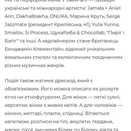
українські та міжнародні артисти: Jamala × Aniel
Arin, DakhaBrakha, ONUKA, Марина Круть, Serge
Jazzmate (резидент Крилівська, 41), Yulia Yurina,
Smailov, Si Process, ЩукаРиба & Chocollab, "Пиріг і
Батіг" та інші. А хедлайнером стане британець
Бенджамін Клементайн, відомий унікальним
вокальним стилем та еклектичним поєднанням
різних музичних жанрів.
Подія також матиме дрескод, який є
обов'язковим. Його можна описати як розкуте
етно чи етнофутуризм. Для жінок — легкі сукні,
керсетки, вінки з живих квітів. А для чоловіків —
кімоно, кептарі, плахти, спідниці. Вітаються
капелюхи, розписи на тілі, амулети, ґердани,
маски, пір'я, вишивка білим по білому, віяла та