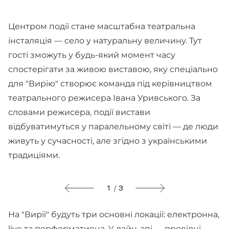
Центром події стане масштабна театральна
інсталяція — село у натуральну величину. Тут
гості зможуть у будь-який момент часу
спостерігати за живою виставою, яку спеціально
для "Вирію" створює команда під керівництвом
театрального режисера Івана Уривського. За
словами режисера, події вистави
відбуватимуться у паралельному світі — де люди
живуть у сучасності, але згідно з українськими
традиціями.
1 / 3
На "Вирії" будуть три основні локації: електронна,
live та перформативна. У лайн-апі — провідні