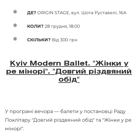
ДЕ?
ORIGIN STAGE, вул. Шота Руставелі, 16А
КОЛИ?
28 грудня, 18:00
СКІЛЬКИ?
Від 300 грн
Kyiv Modern Ballet. "Жінки у
ре мінорі". "Довгий різдвяний
обід"
У програмі вечора — балети у постановці Раду
Поклітару "Довгий різдвяний обід" та "Жінки у ре
мінорі".