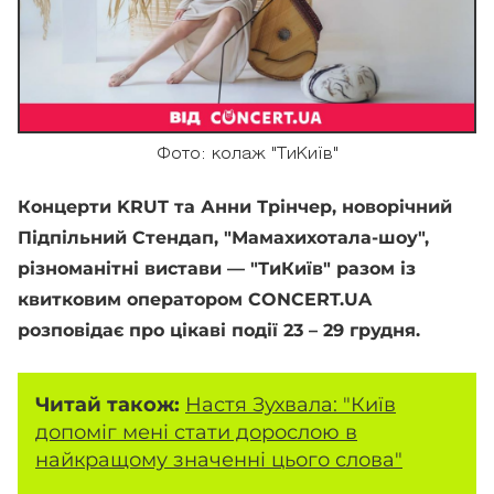
Фото: колаж "ТиКиїв"
Концерти KRUT та Анни Трінчер, новорічний
Підпільний Стендап, "Мамахихотала-шоу",
різноманітні вистави — "ТиКиїв" разом із
квитковим оператором CONCERT.UA
розповідає про цікаві події 23 – 29 грудня.
Читай також:
Настя Зухвала: "Київ
допоміг мені стати дорослою в
найкращому значенні цього слова"