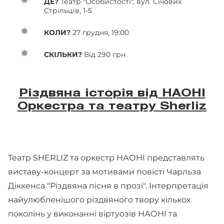
ДЕ?
Театр "Особистості", вул. Січових
Стрільців, 1-5
КОЛИ?
27 грудня, 19:00
СКІЛЬКИ?
Від 290 грн
Різдвяна історія від НАОНІ
Оркестра та театру Sherliz
Театр SHERLIZ та оркестр НАОНІ представлять
виставу-концерт за мотивами повісті Чарльза
Діккенса "Різдвяна пісня в прозі". Інтерпретація
найулюбленішого різдвяного твору кількох
поколінь у виконанні віртуозів НАОНІ та