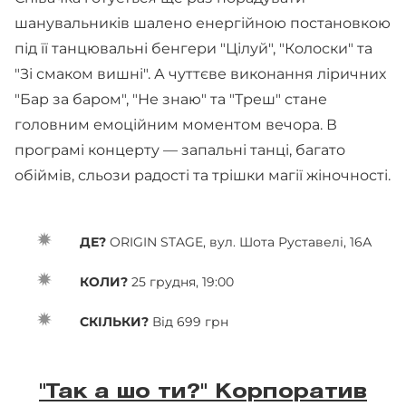
шанувальників шалено енергійною постановкою
під її танцювальні бенгери "Цілуй", "Колоски" та
"Зі смаком вишні". А чуттєве виконання ліричних
"Бар за баром", "Не знаю" та "Треш" стане
головним емоційним моментом вечора. В
програмі концерту — запальні танці, багато
обіймів, сльози радості та трішки магії жіночності.
ДЕ?
ORIGIN STAGE, вул. Шота Руставелі, 16А
КОЛИ?
25 грудня, 19:00
СКІЛЬКИ?
Від 699 грн
"Так а шо ти?" Корпоратив