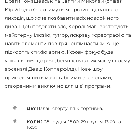
Брати Томашевські та Святий Миколай (співак
Юрій Годо) боротимуться проти підступного
лиходія, що хоче позбавити всіх новорічного
дива. Щоб подолати зло, Королі Магії застосують
майстерну ілюзію, гумор, яскраву хореографію та
навіть елементи повітряної гімнастики. А ще
підкорять стихію вогню. Кожен фокус буде
унікальним (до речі, більшість із них має у своєму
арсеналі Девід Копперфілд). Нове шоу
приголомшить масштабними ілюзіонами,
створеними виключно для цієї програми.
ДЕ?
Палац спорту, пл. Спортивна, 1
КОЛИ?
28 грудня, 18:00, 29 грудня, 13:00 та
16:00