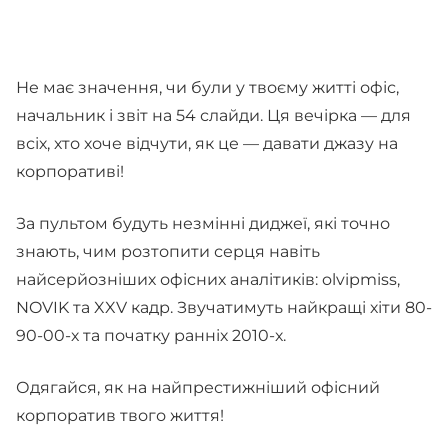
Не має значення, чи були у твоєму житті офіс,
начальник і звіт на 54 слайди. Ця вечірка — для
всіх, хто хоче відчути, як це — давати джазу на
корпоративі!
За пультом будуть незмінні диджеї, які точно
знають, чим розтопити серця навіть
найсерйозніших офісних аналітиків: olvipmiss,
NOVIK та XXV кадр. Звучатимуть найкращі хіти 80-
90-00-х та початку ранніх 2010-х.
Одягайся, як на найпрестижніший офісний
корпоратив твого життя!