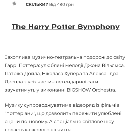
СКІЛЬКИ?
Від 490 грн
The Harry Potter Symphony
Захоплива музично-театральна подорож до світу
Гаррі Поттера: улюблені мелодії Джона Вільямса,
Патріка Дойла, Ніколаса Хупера та Александра
Деспла з усіх частин легендарної саги
звучатимуть у виконанні BIGSHOW Orchestra.
Музику супроводжуватиме відеоряд із фільмів
"поттеріани", що дозволить пережити улюблені
сцени по-новому. А спеціальне світлове шоу
додасть казкового відчуття.