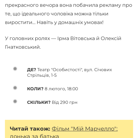
прекрасного вечора вона побачила рекламу про
те, що ідеального чоловіка можна тільки
виростити… Навіть у домашніх умовах!
У головних ролях — Ірма Вітовська й Олексій
Гнатковський.
ДЕ?
Театр "Особистості", вул. Січових
Стрільців, 1-5
КОЛИ?
8 лютого, 18:00
СКІЛЬКИ?
Від 290 грн
Читай також:
Фільм "Мій Марчелло":
донька за батька