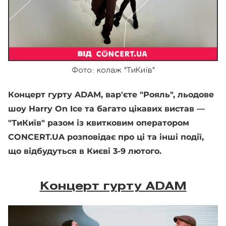
Фото: колаж "ТиКиїв"
Концерт гурту ADAM, вар'єте "Рояль", льодове
шоу Harry On Ice та багато цікавих вистав —
"ТиКиїв" разом із квитковим оператором
CONCERT.UA розповідає про ці та інші події,
що відбудуться в Києві 3-9 лютого.
Концерт гурту ADAM