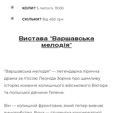
КОЛИ?
5 лютого, 19:00
СКІЛЬКИ?
Від 450 грн
Вистава "Варшавська
мелодія"
"Варшавська мелодія" — легендарна лірична
драма за п’єсою Леоніда Зоріна про щемливу
історію кохання колишнього військового Віктора
та польської дівчини Гелени.
Він — колишній фронтовик, який тепер вивчає
виноробство. Вона — студентка консерваторії.