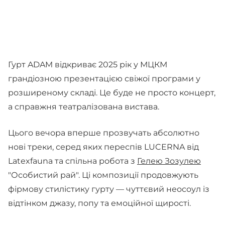
Гурт ADAM відкриває 2025 рік у МЦКМ
грандіозною презентацією свіжої програми у
розширеному складі. Це буде не просто концерт,
а справжня театралізована вистава.
Цього вечора вперше прозвучать абсолютно
нові треки, серед яких переспів LUCERNA від
Latexfauna та спільна робота з
Гелею Зозулею
"Особистий рай". Ці композиції продовжують
фірмову стилістику гурту — чуттєвий неосоул із
відтінком джазу, попу та емоційної щирості.