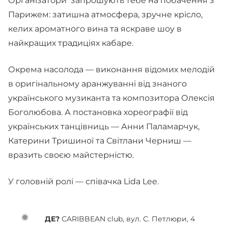
Організатори запрошують тебе на побачення з
Парижем: затишна атмосфера, зручне крісло,
келих ароматного вина та яскраве шоу в
найкращих традиціях кабаре.
Окрема насолода — виконання відомих мелодій
в оригінальному аранжуванні від знаного
українського музиканта та композитора Олексія
Боголюбова. А постановка хореографії від
українських танцівниць — Анни Паламарчук,
Катерини Тришиної та Світлани Черниш —
вразить своєю майстерністю.
У головній ролі — співачка Lida Lee.
ДЕ?
CARIBBEAN club, вул. С. Петлюри, 4