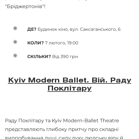
"Бріджертонів"!
ДЕ?
Будинок кіно, вул. Саксаганського, 6
КОЛИ?
7 лютого, 19:00
СКІЛЬКИ?
Від 390 грн
Kyiv Modern Ballet. Вій. Раду
Поклітару
Раду Поклітару та Kyiv Modern-Ballet Theatre
представляють глибоку притчу про складні
випробування душі, силу духу, людську віру й