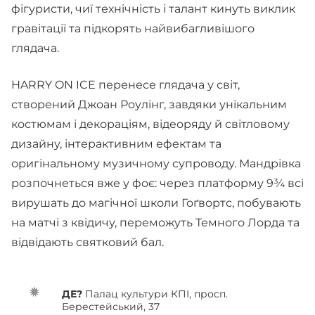
фігуристи, чиї технічність і талант кинуть виклик
гравітації та підкорять найвибагливішого
глядача.
HARRY ON ICE перенесе глядача у світ,
створений Джоан Роулінг, завдяки унікальним
костюмам і декораціям, відеоряду й світловому
дизайну, інтерактивним ефектам та
оригінальному музичному супроводу. Мандрівка
розпочнеться вже у фоє: через платформу 9¾ всі
вирушать до магічної школи Гоґвортс, побувають
на матчі з квідичу, переможуть Темного Лорда та
відвідають святковий бал.
ДЕ?
Палац культури КПІ, просп.
Берестейський, 37