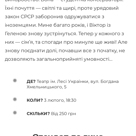
Їхні почуття — світлі та щирі, проте урядовий
закон СРСР заборонив одружуватися з
іноземцями. Мине багато років, і Віктор із
Геленою знову зустрінуться. Тепер у кожного з
них — сім’я, та спогади про минуле ще живі! Але
знову поєднати долі, почавши все з початку, не
дозволяють загальноприйняті умовності…
ДЕ?
Театр ім. Лесі Українки, вул. Богдана
Хмельницького, 5
КОЛИ?
3 лютого, 18:30
СКІЛЬКИ?
Від 250 грн