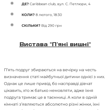
ДЕ?
Caribbean club, вул. С. Петлюри, 4
КОЛИ?
8 лютого, 18:30
СКІЛЬКИ?
Від 290 грн
Вистава "Пʼяні вишні"
П’ять подруг збираються на вечірку на честь
визначення статі майбутньої дитини однієї з них.
Однак це лише привід, бо насправді дівчат
цікавить, хто ж батько немовляти, адже їхня
подруга тримає це в таємниці. А коли в одній
кімнаті з’являються абсолютно різні жінки, їхні