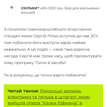
СКІЛЬКИ?
400–1200 грн. Вхід для військових
вільний
З початком повномасштабного вторгнення
стендап-комік Сергій Ліпко вступив до лав ЗСУ,
тож побачити його виступи зараз майже
нереально. А ця подія — саме така рідкісна
нагода: Сергій має трохи часу, щоб презентувати
нову програму "Сили й засоби".
Ти ж розумієш, це точно варто побачити!
Читай також:
Радянські килими,
електрики та лялька в шпагаті: якою
вийшла опера "Казки Гофмана" в