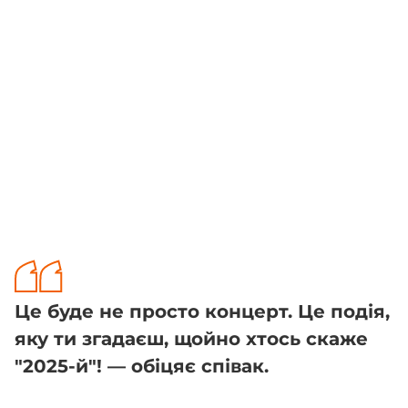
Це буде не просто концерт. Це подія,
яку ти згадаєш, щойно хтось скаже
"2025-й"! — обіцяє співак.