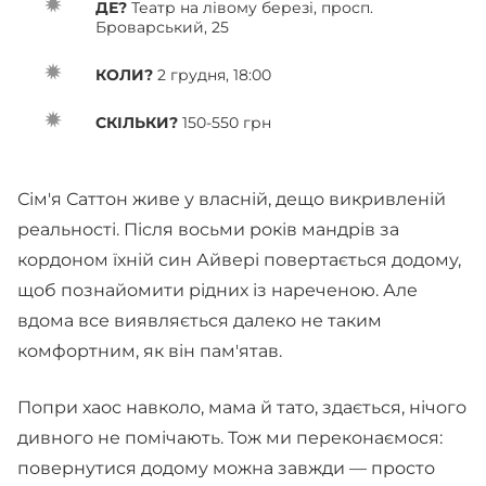
ДЕ?
Театр на лівому березі, просп.
Броварський, 25
КОЛИ?
2 грудня, 18:00
СКІЛЬКИ?
150-550 грн
Сім'я Саттон живе у власній, дещо викривленій
реальності. Після восьми років мандрів за
кордоном їхній син Айвері повертається додому,
щоб познайомити рідних із нареченою. Але
вдома все виявляється далеко не таким
комфортним, як він пам'ятав.
Попри хаос навколо, мама й тато, здається, нічого
дивного не помічають. Тож ми переконаємося:
повернутися додому можна завжди — просто