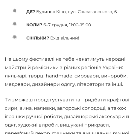
ДЕ?
Будинок Кіно, вул. Саксаганського, 6
КОЛИ?
6–7 грудня, 11:00–19:00
СКІЛЬКИ?
Вхід вільний!
На цьому фестивалі на тебе чекатимуть народні
майстри й ремісники з різних регіонів України:
лялькарі, творці handmade, сировари, винороби,
медовари, дизайнери одягу, літератори та інші.
Ти зможеш продегустувати та придбати крафтові
сири, вина, наливки, авторські солодощі, а також
іграшки ручної роботи, дизайнерські аксесуари й
одяг, художні вироби, вишукані прикраси,
дерев'яний декор, рушники та вишиванки ручної