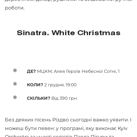
роботи.
Sinatra. White Christmas
ДЕ?
МЦКМ, Алея Героїв Небесної Сотні, 1
КОЛИ?
2 грудня, 19:00
СКІЛЬКИ?
Від 390 грн
Без деяких пісень Різдво сьогодні важко уявити. І
можеш бути певен: у програмі, яку виконає Kyiv
Orchestra за участі солістів Павла Пігури та