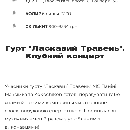
ДЕ?
ТРЦ Blockbuster, просп. С. Бандери, 36
КОЛИ?
6 липня, 17:00
СКІЛЬКИ?
900–8334 грн
Гурт "Ласкавий Травень".
Клубний концерт
Учасники гурту "Ласкавий Травень" МС Паніні,
Максімка та Kokochiken готові порадувати тебе
хітами й новими композиціями, а головне —
своєю вибуховою енергетикою! Поринь у світ
музичних емоцій разом з улюбленими
виконавцями!