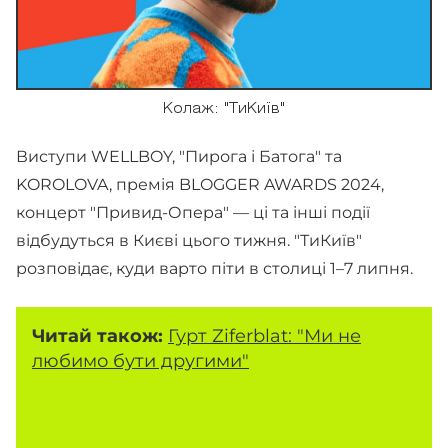
Колаж: "ТиКиїв"
Виступи WELLBOY, "Пирога і Батога" та
KOROLOVA, премія BLOGGER AWARDS 2024,
концерт "Привид-Опера" — ці та інші події
відбудуться в Києві цього тижня. "ТиКиїв"
розповідає, куди варто піти в столиці 1–7 липня.
Читай також:
Гурт Ziferblat: "Ми не
любимо бути другими"