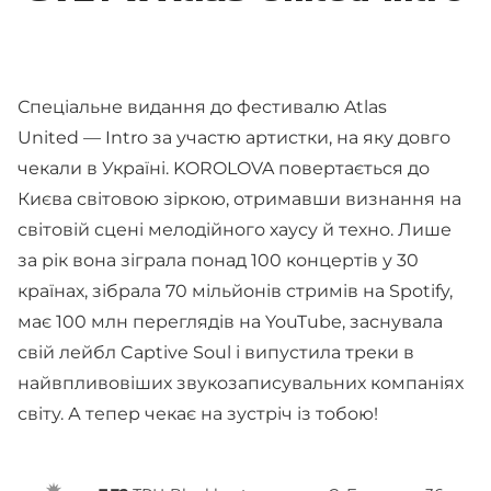
Спеціальне видання до фестивалю Atlas
United — Intro за участю артистки, на яку довго
чекали в Україні. KOROLOVA повертається до
Києва світовою зіркою, отримавши визнання на
світовій сцені мелодійного хаусу й техно. Лише
за рік вона зіграла понад 100 концертів у 30
країнах, зібрала 70 мільйонів стримів на Spotify,
має 100 млн переглядів на YouTube, заснувала
свій лейбл Captive Soul і випустила треки в
найвпливовіших звукозаписувальних компаніях
світу. А тепер чекає на зустріч із тобою!