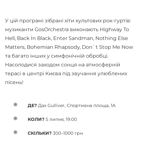
У цій програмі зібрані хіти культових рок-гуртів:
музиканти GosOrchestra виконають Highway To
Hell, Back In Black, Enter Sandman, Nothing Else
Matters, Bohemian Rhapsody, Don`t Stop Me Now
та багато інших у симфонічній обробці.
Насолодися заходом сонця на атмосферній
терасі в центрі Києва під звучання улюблених
пісень!
ДЕ?
Дах Gulliver, Спортивна площа, 1A
КОЛИ?
5 липня, 19:00
СКІЛЬКИ?
300–1000 грн.