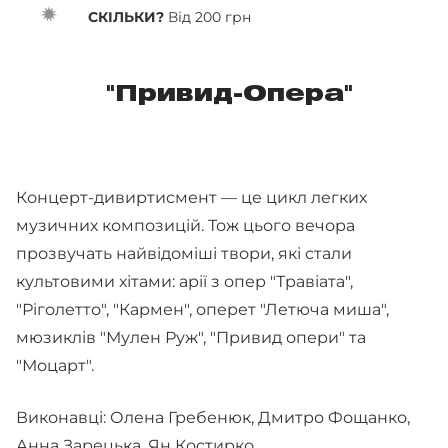
СКІЛЬКИ?
Від 200 грн
"Привид-Опера"
Концерт-дивиртисмент — це цикл легких
музичних композицій. Тож цього вечора
прозвучать найвідоміші твори, які стали
культовими хітами: арії з опер "Травіата",
"Ріголетто", "Кармен", оперет "Летюча миша",
мюзиклів "Мулен Руж", "Привид опери" та
"Моцарт".
Виконавці: Олена Гребенюк, Дмитро Фощанко,
Анна Зарецька, Ян Костирко.