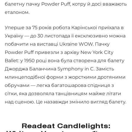
балетну пачку Powder Puff, котру й досі вважають
еталоном.
Уперше за 75 років робота Карінської приїхала в
Україну — до 30 листопада її ексклюзивно можна
побачити на виставці Ukraine WOW. Пачку
Powder Puff привезли з архіву New York City
Ballet: у 1950 році вона була створена для балету
Джорджа Баланчина Symphony in C. Замість
млинцеподібної форми з жорсткими дротяними
обручами — легка багатошарова спідниця з
сітки, яка дозволяла танцівницям майже літати
над сценою. Це назавжди змінило вигляд балету.
Readeat Candlelights: