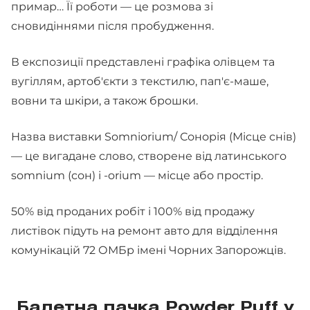
примар… Її роботи — це розмова зі
сновидіннями після пробудження.
В експозиції представлені графіка олівцем та
вугіллям, артоб'єкти з текстилю, пап'є-маше,
вовни та шкіри, а також брошки.
Назва виставки Somniorium/ Сонорія (Місце снів)
— це вигадане слово, створене від латинського
somnium (сон) і -orium — місце або простір.
50% від проданих робіт і 100% від продажу
листівок підуть на ремонт авто для відділення
комунікацій 72 ОМБр імені Чорних Запорожців.
Балетна пачка Powder Puff у