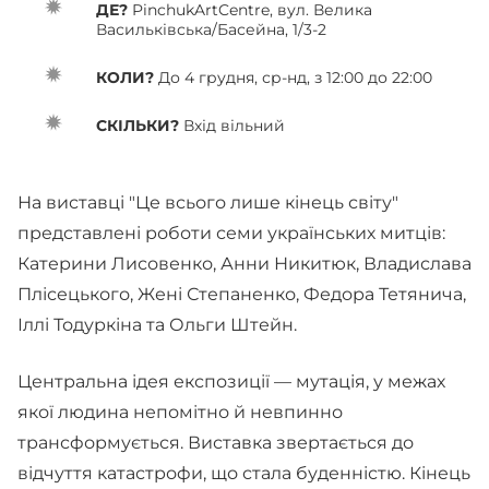
ДЕ?
PinchukArtCentre, вул. Велика
Васильківська/Басейна, 1/3-2
КОЛИ?
До 4 грудня, ср-нд, з 12:00 до 22:00
СКІЛЬКИ?
Вхід вільний
На виставці "Це всього лише кінець світу"
представлені роботи семи українських митців:
Катерини Лисовенко, Анни Никитюк, Владислава
Плісецького, Жені Степаненко, Федора Тетянича,
Іллі Тодуркіна та Ольги Штейн.
Центральна ідея експозиції — мутація, у межах
якої людина непомітно й невпинно
трансформується. Виставка звертається до
відчуття катастрофи, що стала буденністю. Кінець