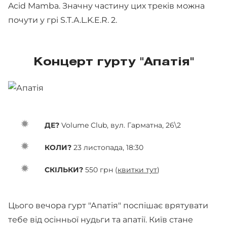
Acid Mamba. Значну частину цих треків можна
почути у грі S.T.A.L.K.E.R. 2.
Концерт гурту "Апатія"
ДЕ?
Volume Club, вул. Гарматна, 26\2
КОЛИ?
23 листопада, 18:30
СКІЛЬКИ?
550 грн (
квитки тут
)
Цього вечора гурт "Апатія" поспішає врятувати
тебе від осінньої нудьги та апатії. Київ стане