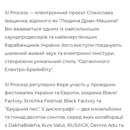
SI Process — електронний проєкт Станіслава
Іващенка, відомого як "Людина Драм-Машина".
Він вважається одним із найсильніших
саундпродюсерів та найенергійніших
барабанщиків України: його виступи поєднують
шалений живий звук та електронні текстури,
створюючи унікальний стиль "Органічного
Електро-Брейкбіту".
SI Process регулярно бере участь у провідних
фестивалях України та Європи, зокрема Brave!
Factory, Strichka Festival, Black Factory та
"Брудний пес". У дискографії — два мініальбоми
та понад десяток синглів, серед яких колаборації
з DakhaBrakha, Kurs Valüt, RUSIIIСK, Dennis Adu та