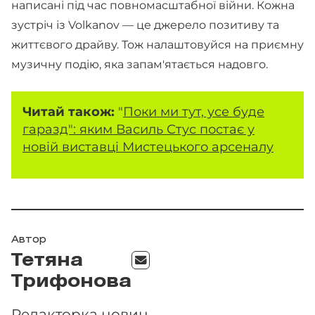
написані під час повномасштабної війни. Кожна
зустріч із Volkanov — це джерело позитиву та
життєвого драйву. Тож налаштовуйся на приємну
музичну подію, яка запам'ятається надовго.
Читай також:
"
Поки ми тут, усе буде
гаразд": яким Василь Стус постає у
новій виставці Мистецького арсеналу
Автор
Тетяна
Трифонова
Редакторка новин