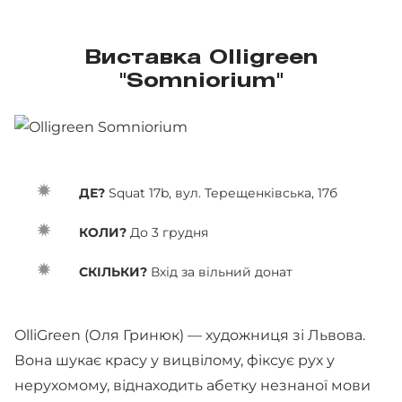
Виставка Olligreen
"Somniorium"
ДЕ?
Squat 17b, вул. Терещенківська, 17б
КОЛИ?
До 3 грудня
СКІЛЬКИ?
Вхід за вільний донат
OlliGreen (Оля Гринюк) — художниця зі Львова.
Вона шукає красу у вицвілому, фіксує рух у
нерухомому, віднаходить абетку незнаної мови