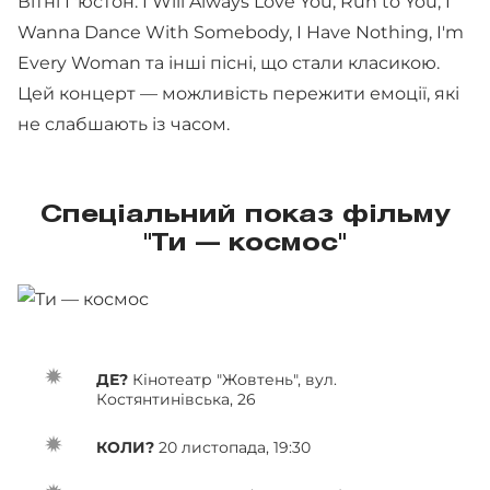
Вітні Г'юстон: I Will Always Love You, Run to You, I
Wanna Dance With Somebody, I Have Nothing, I'm
Every Woman та інші пісні, що стали класикою.
Цей концерт — можливість пережити емоції, які
не слабшають із часом.
Спеціальний показ фільму
"Ти — космос"
ДЕ?
Кінотеатр "Жовтень", вул.
Костянтинівська, 26
КОЛИ?
20 листопада, 19:30