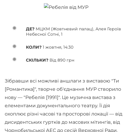
ДЕ?
МЦКМ (Жовтневий палац), Алея Героїв
Небесної Сотні, 1
КОЛИ?
1 жовтня, 14:30
СКІЛЬКИ?
Від 890 грн
Зібравши всі можливі аншлаги з виставою "Ти
[Романтика]", творче об'єднання МУР створило
нову — "Ребелія [1991]". Це музична вистава з
елементами документального театру. Її дія
охоплює різні часові та просторові локації — від
дисидентських гуртків до масових мітингів, від
Чорнобильської АЕС до сесій Верховної Ради.