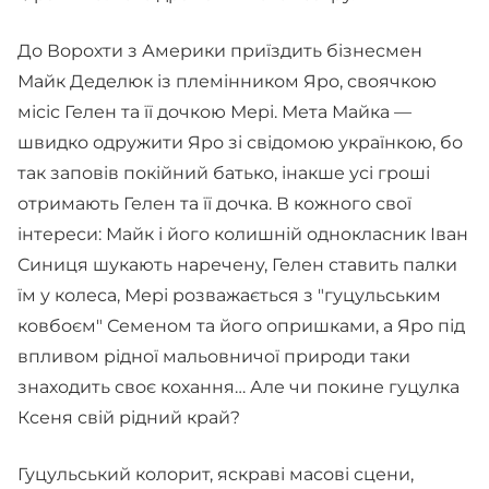
До Ворохти з Америки приїздить бізнесмен
Майк Деделюк із племінником Яро, своячкою
місіс Гелен та її дочкою Мері. Мета Майка —
швидко одружити Яро зі свідомою українкою, бо
так заповів покійний батько, інакше усі гроші
отримають Гелен та її дочка. В кожного свої
інтереси: Майк і його колишній однокласник Іван
Синиця шукають наречену, Гелен ставить палки
їм у колеса, Мері розважається з "гуцульським
ковбоєм" Семеном та його опришками, а Яро під
впливом рідної мальовничої природи таки
знаходить своє кохання… Але чи покине гуцулка
Ксеня свій рідний край?
Гуцульський колорит, яскраві масові сцени,