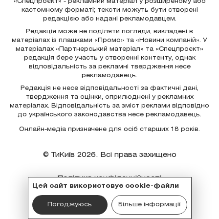
«Спецпроєкт» - рекламний матеріал у розширеному або
кастомному форматі; тексти можуть бути створені
редакцією або надані рекламодавцем.
Редакція може не поділяти погляди, викладені в
матеріалах із плашками «Промо» та «Новини компаній». У
матеріалах «Партнерський матеріал» та «Спецпроєкт»
редакція бере участь у створенні контенту, однак
відповідальність за рекламні твердження несе
рекламодавець.
Редакція не несе відповідальності за фактичні дані,
твердження та оцінки, оприлюднені у рекламних
матеріалах. Відповідальність за зміст реклами відповідно
до українського законодавства несе рекламодавець.
Онлайн-медіа призначене для осіб старших 18 років.
© ТиКиїв 2026. Всі права захищено
Політика конфіденційності
Цей сайт використовує cookie-файли
Політика користувача
Погоджуюсь
Більше інформації