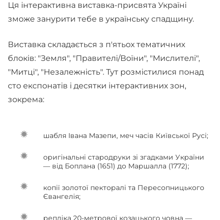
Ця інтерактивна виставка-присвята Україні
зможе занурити тебе в українську спадщину.
Виставка складається з п'ятьох тематичних
блоків: "Земля", "Правителі/Воїни", "Мислителі",
"Митці", "Незалежність". Тут розмістилися понад
сто експонатів і десятки інтерактивних зон,
зокрема:
шабля Івана Мазепи, меч часів Київської Русі;
оригінальні стародруки зі згадками України
— від Боплана (1651) до Маршалла (1772);
копії золотої пекторалі та Пересопницького
Євангелія;
репліка 20-метрової козацького човна —