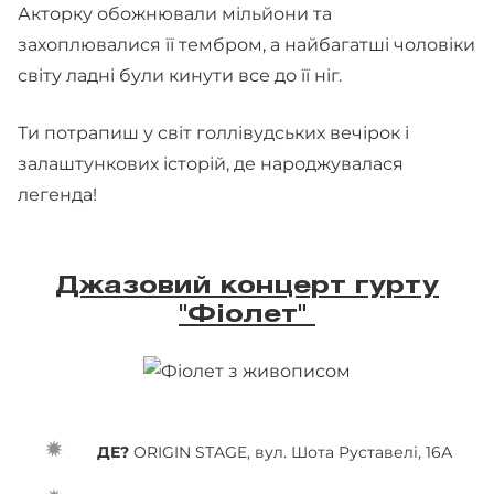
Акторку обожнювали мільйони та
захоплювалися її тембром, а найбагатші чоловіки
світу ладні були кинути все до її ніг.
Ти потрапиш у світ голлівудських вечірок і
залаштункових історій, де народжувалася
легенда!
Джазовий концерт гурту
"Фіолет"
ДЕ?
ORIGIN STAGE, вул. Шота Руставелі, 16А