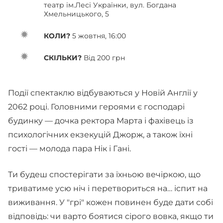
театр ім.Лесі Українки, вул. Богдана
Хмельницького, 5
КОЛИ?
5 жовтня, 16:00
СКІЛЬКИ?
Від 200 грн
Події спектаклю відбуваються у Новій Англії у
2062 році. Головними героями є господарі
будинку — дочка ректора Марта і фахівець із
психологічних екзекуцій Джорж, а також їхні
гості — молода пара Нік і Гані.
Ти будеш спостерігати за їхньою вечіркою, що
триватиме усю ніч і перетвориться на… іспит на
виживання. У "грі" кожен повинен буде дати собі
відповідь: чи варто боятися сірого вовка, якщо ти