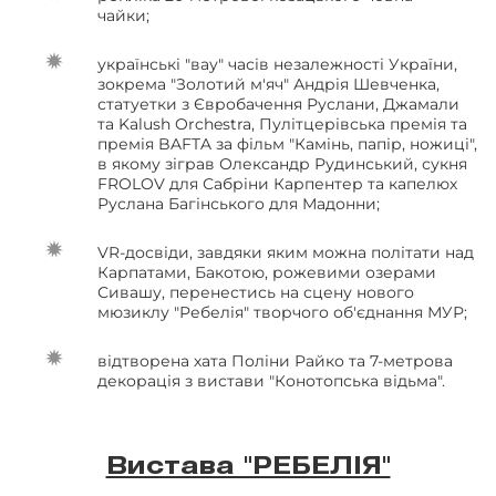
чайки;
українські "вау" часів незалежності України,
зокрема "Золотий м'яч" Андрія Шевченка,
статуетки з Євробачення Руслани, Джамали
та Kalush Orchestra, Пулітцерівська премія та
премія BAFTA за фільм "Камінь, папір, ножиці",
в якому зіграв Олександр Рудинський, сукня
FROLOV для Сабріни Карпентер та капелюх
Руслана Багінського для Мадонни;
VR-досвіди, завдяки яким можна політати над
Карпатами, Бакотою, рожевими озерами
Сивашу, перенестись на сцену нового
мюзиклу "Ребелія" творчого об'єднання МУР;
відтворена хата Поліни Райко та 7-метрова
декорація з вистави "Конотопська відьма".
Вистава "РЕБЕЛІЯ"