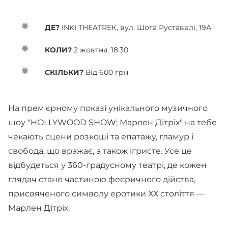
ДЕ?
INKI THEATREК, вул. Шота Руставелі, 19А
КОЛИ?
2 жовтня, 18:30
СКІЛЬКИ?
Від 600 грн
На прем'єрному показі унікального музичного
шоу "HOLLYWOOD SHOW: Марлен Дітріх" на тебе
чекають сцени розкоші та епатажу, гламур і
свобода, що вражає, а також ігристе. Усе це
відбудеться у 360-градусному театрі, де кожен
глядач стане частиною феєричного дійства,
присвяченого символу еротики ХХ століття —
Марлен Дітріх.