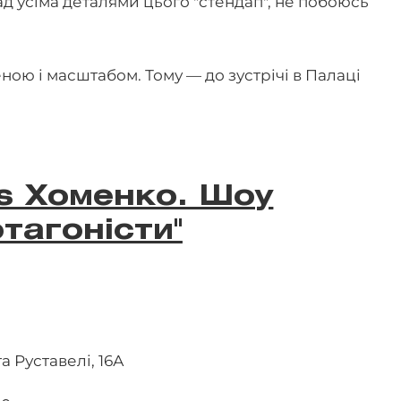
ад усіма деталями цього "стендап", не побоюсь
ною і масштабом. Тому — до зустрічі в Палаці
s Хоменко. Шоу
отагоністи"
а Руставелі, 16А