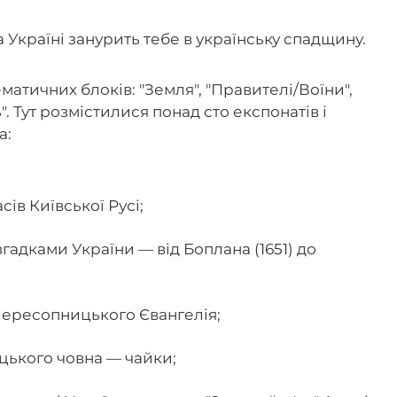
 Україні занурить тебе в українську спадщину.
ематичних блоків: "Земля", "Правителі/Воїни",
". Тут розмістилися понад сто експонатів і
а:
сів Київської Русі;
згадками України — від Боплана (1651) до
 Пересопницького Євангелія;
цького човна — чайки;