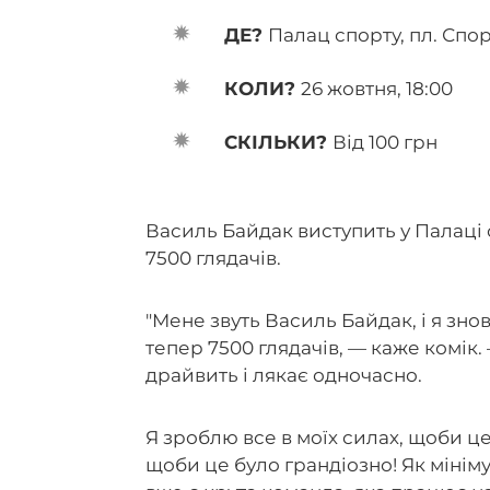
ДЕ?
Палац спорту, пл. Спор
КОЛИ?
26 жовтня, 18:00
СКІЛЬКИ?
Від 100 грн
Василь Байдак виступить у Палаці 
7500 глядачів.
"Мене звуть Василь Байдак, і я знов
тепер 7500 глядачів, — каже комік
драйвить і лякає одночасно.
Я зроблю все в моїх силах, щоби це
щоби це було грандіозно! Як мініму