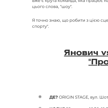
вже є крута команда, яка працює н
цього слова, "шоу".
Я точно знаю, що робити з цією сце
спорту".
Янович v
"Пр
ДЕ?
ORIGIN STAGE, вул. Шот