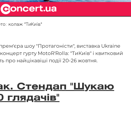
то: колаж "ТиКиїв"
рем'єра шоу "Протагоністи", виставка Ukraine
концерт гурту MotoR'Rolla: "ТиКиїв" і квитковий
 про найцікавіші події 20-26 жовтня.
ак. Стендап "Шукаю
0 глядачів"