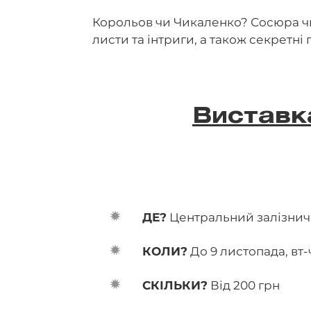
Корольов чи Чикаленко? Сосюра чи
листи та інтриги, а також секретні 
Виставк
ДЕ?
Центральний залізнични
КОЛИ?
До 9 листопада, вт-ч
СКІЛЬКИ?
Від 200 грн