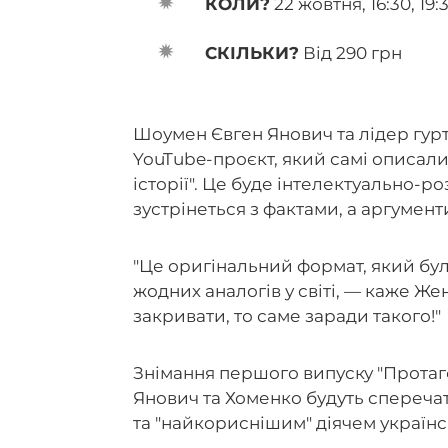
КОЛИ?
22 жовтня, 16:30, 19:
СКІЛЬКИ?
Від 290 грн
Шоумен Євген Янович та лідер гур
YouTube-проєкт, який самі описали
історії". Це буде інтелектуально-р
зустрінеться з фактами, а аргумент
"Це оригінальний формат, який бу
жодних аналогів у світі, — каже Же
закривати, то саме заради такого!"
Знімання першого випуску "Протаго
Янович та Хоменко будуть спереча
та "найкориснішим" діячем українсь