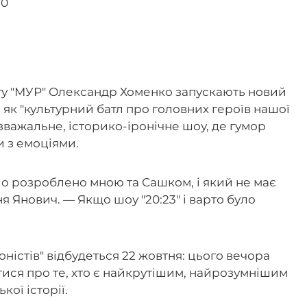
30
ту "МУР" Олександр Хоменко запускають новий
 як "культурний батл про головних героїв нашої
озважальне, історико-іронічне шоу, де гумор
и з емоціями.
ло розроблено мною та Сашком, і який не має
ня Янович. — Якщо шоу "20:23" і варто було
ністів" відбудеться 22 жовтня: цього вечора
тися про те, хто є найкрутішим, найрозумнішим
кої історії.