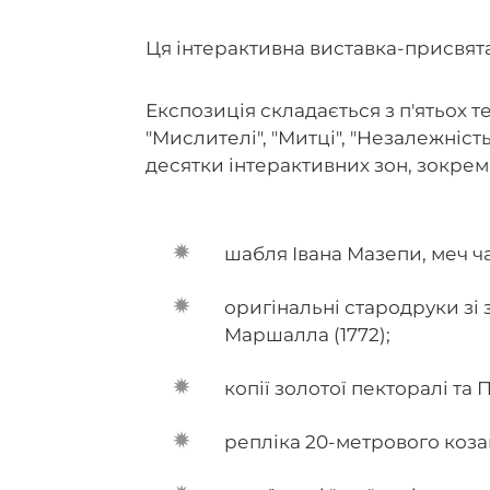
Ця інтерактивна виставка-присвята
Експозиція складається з п'ятьох т
"Мислителі", "Митці", "Незалежність
десятки інтерактивних зон, зокрем
шабля Івана Мазепи, меч ча
оригінальні стародруки зі 
Маршалла (1772);
копії золотої пекторалі та
репліка 20-метрового коза