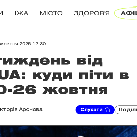
И
ЇЖА
МІСТО
ЗДОРОВ'Я
АФІ
жовтня 2025 17:30
 тиждень від
A: куди піти в
0-26 жовтня
ікторія Аронова
Поділ
Слухати