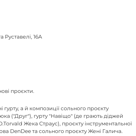
а Руставелі, 16А
нові проєкти.
і гурту, а й композиції сольного проєкту
а ("Друг"), гурту "Навіщо" (де грають діджей
.Torvald Жека Страус), проєкту інструментальної
ова DenDee та сольного проєкту Жені Галича.