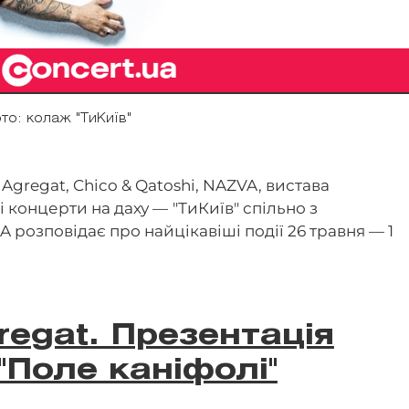
то: колаж "ТиКиїв"
 Agregat, Chico & Qatoshi, NAZVA, вистава
ні концерти на даху —
"ТиКиїв" спільно з
розповідає про найцікавіші події 26 травня — 1
regat. Презентація
"Поле каніфолі"