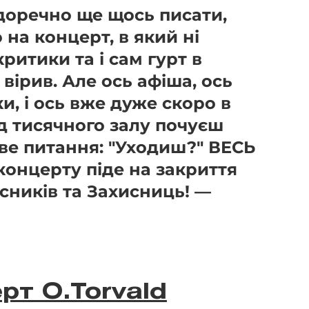
доречно ще щось писати,
на концерт, в який ні
критики та і сам гурт в
вірив. Але ось афіша, ось
и, і ось вже дуже скоро в
ід тисячного залу почуєш
ве питання: "Уходиш?" ВЕСЬ
онцерту піде на закриття
сників та Захисниць! —
рт O.Torvald