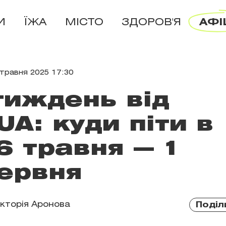
И
ЇЖА
МІСТО
ЗДОРОВ'Я
АФІ
 травня 2025 17:30
 тиждень від
A: куди піти в
6 травня — 1
ервня
ікторія Аронова
Поділ