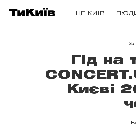
ЦЕ КИЇВ
ЛЮД
25
Гід на
CONCERT.U
Києві 2
ч
В