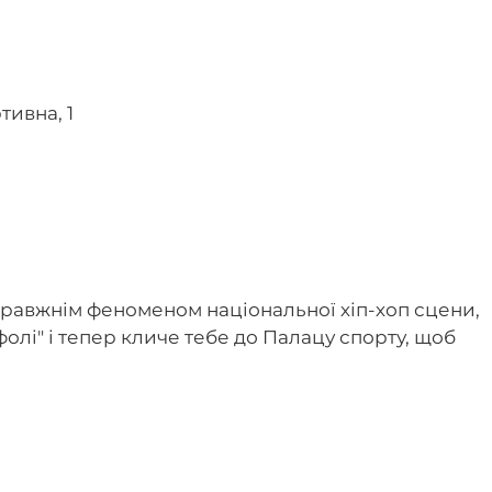
тивна, 1
справжнім феноменом національної хіп-хоп сцени,
олі" і тепер кличе тебе до Палацу спорту, щоб