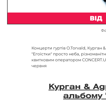
Фо
Концерти гуртів O.Torvald, Курган &
"Егоїстки" просто неба, різноманіт
квитковим оператором CONCERT.UA 
червня
Курган & Ag
альбому 