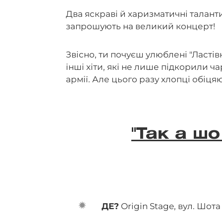
Два яскраві й харизматичні талант
запрошують на великий концерт!
Звісно, ти почуєш улюблені "Ластівк
інші хіти, які не лише підкорили ч
армії. Але цього разу хлопці обіця
"Так а ш
ДЕ?
Origin Stage, вул. Шота