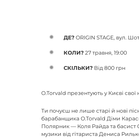
ДЕ?
ORIGIN STAGE, вул. Шот
КОЛИ?
27 травня, 19:00
СКІЛЬКИ?
Від 800 грн
O.Torvald презентують у Києві свої 
Ти почуєш не лише старі й нові пісн
барабанщика O.Torvald Діми Карасюк
Полярник — Коля Райда та басист O
музики від гітариста Дениса Рильк