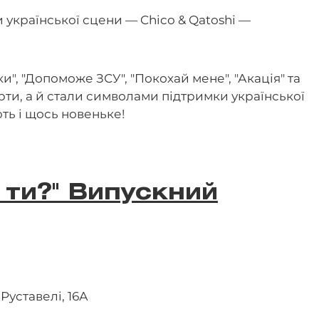
и української сцени — Chico & Qatoshi —
и", "Допоможе ЗСУ", "Покохай мене", "Акація" та
арти, а й стали символами підтримки української
ють і щось новеньке!
о ти?" Випускний
 Руставелі, 16А