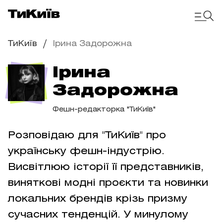
ТиКиїв
Ірина Задорожна
Ірина
Задорожна
Фешн-редакторка "ТиКиїв"
Розповідаю для "ТиКиїв" про
українську фешн-індустрію.
Висвітлюю історії її представників,
виняткові модні проєкти та новинки
локальних брендів крізь призму
сучасних тенденцій. У минулому