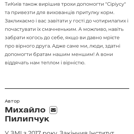
ТиКиїв також вирішив трохи допомогти "Сіріусу"
та привезти для вихованців притулку корм.
Закликаємо і вас завітати у гості до чотирилапих і
почастувати їх смачненьким. А можливо, навіть
забрати когось до себе, якщо ви давно мрієте
про вірного друга. Адже саме ми, люди, здатні
допомогти братам нашим меншим! А вони
віддячать нам теплом і вірністю.
Автор
Михайло
Пилипчук
У ЗМІ з 2017 року. Закінчив Інститут