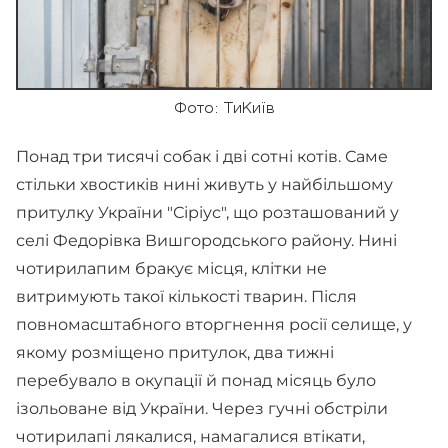
Фото: ТиКиїв
Понад три тисячі собак і дві сотні котів. Саме
стільки хвостиків нині живуть у найбільшому
притулку України "Сіріус", що розташований у
селі Федорівка Вишгородського району. Нині
чотирилапим бракує місця, клітки не
витримують такої кількості тварин. Після
повномасштабного вторгнення росії селище, у
якому розміщено притулок, два тижні
перебувало в окупації й понад місяць було
ізольоване від України. Через гучні обстріли
чотирилапі лякалися, намагалися втікати,