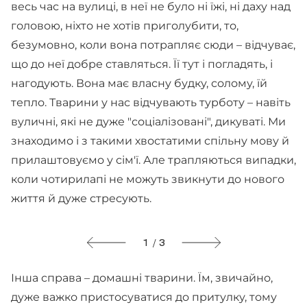
весь час на вулиці, в неї не було ні їжі, ні даху над
головою, ніхто не хотів приголубити, то,
безумовно, коли вона потрапляє сюди – відчуває,
що до неї добре ставляться. Її тут і погладять, і
нагодують. Вона має власну будку, солому, їй
тепло. Тварини у нас відчувають турботу – навіть
вуличні, які не дуже "соціалізовані", дикуваті. Ми
знаходимо і з такими хвостатими спільну мову й
прилаштовуємо у сім'ї. Але трапляються випадки,
коли чотирилапі не можуть звикнути до нового
життя й дуже стресують.
1 / 3
Інша справа – домашні тварини. Їм, звичайно,
дуже важко пристосуватися до притулку, тому