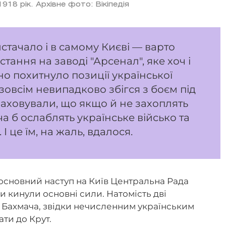
1918 рік. Архівне фото: Вікіпедія
стачало і в самому Києві — варто
ання на заводі "Арсенал", яке хоч і
о похитнуло позиції української
зовсім невипадково збігся з боєм під
аховували, що якщо й не захоплять
ча б ослаблять українське військо та
І це їм, на жаль, вдалося.
основний наступ на Київ Центральна Рада
ди кинули основні сили. Натомість дві
я Бахмача, звідки нечисленним українським
ати до Крут.