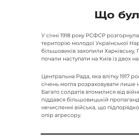
Що бул
У січні 1918 року РСФСР розгорну
територію молодої Української Нар
більшовиків захопили Харківську, 
почали наступати на Київ із двох н
Центральна Рада, яка влітку 1917 р
січень могла розраховувати лише на
Багато солдатів втомилися від війн
піддався більшовицькій пропаганді
нечисленні війська, що підпорядк
опір агресору.