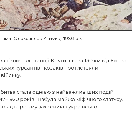
рутами" Олександра Климка, 1936 рік
я залізничної станції Крути, що за 130 км від Києва,
вських курсантів і козаків протистояли
війську.
битва стала однією з найважливіших подій
17–1920 років і набула майже міфічного статусу.
иклад героїзму захисників української