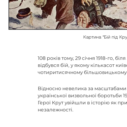
Картина "Бій під К
108 років тому, 29 січня 1918-го, біл
відбувся бій, у якому кількасот киї
чотиритисячному більшовицькому 
Відносно невелика за масштабами 
української визвольної боротьби 19
Герої Крут увійшли в історію як пр
незалежності.