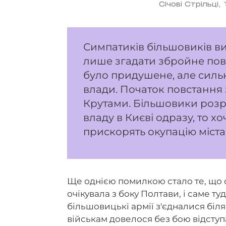
Січові Стрільці, 
Симпатиків більшовиків ви
лише згадати збройне повст
було придушене, але сильн
влади. Початок повстання 
Крутами. Більшовики розр
владу в Києві одразу, то хо
прискорять окупацію міста. 
Ще однією помилкою стало те, що 
очікувала з боку Полтави, і саме ту
більшовицькі армії з'єдналися біл
військам довелося без бою відступ