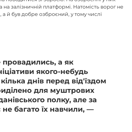
та на залізничній платформі. Натомість ворог не
 а й був добре озброєний, у тому числі
 провадились, а як
ініціативи якого-небудь
 кілька днів перед від'їздом
риділено для муштрових
анівського полку, але за
 не багато їх навчили, —