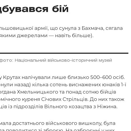
дбувався бій
льшовицької армії, що сунула з Бахмача, сягала
еякими джерелами — навіть більше).
 фото: Національний військово-історичний музей
 у Крутах налічували лише близько 500–600 осіб.
нули назад) кілька сотень виснажених юнаків 1-ї
Богдана Хмельницького та понад сотню бійців
ічного куреня Січових Стрільців. До них також
в із підрозділів Вільного козацтва з Ніжина.
мала достатнього військового вишколу, була
ла поводитися зі зброєю. На озброєнні у них