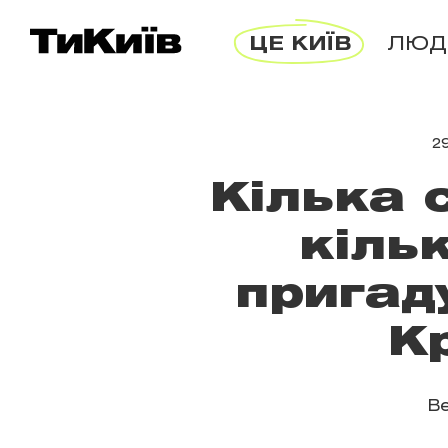
ЦЕ КИЇВ
ЛЮД
2
Кілька 
кіль
пригад
К
В