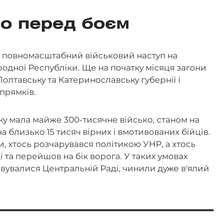
о перед боєм
ла повномасштабний військовий наступ на
одної Республіки. Ще на початку місяця загони
Полтавську та Катеринославську губернії і
апрямків.
оку мала майже 300-тисячне військо, станом на
 близько 15 тисяч вірних і вмотивованих бійців.
и, хтось розчарувався політикою УНР, а хтось
 та перейшов на бік ворога. У таких умовах
овувалися Центральній Раді, чинили дуже в'ялий