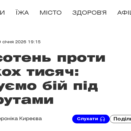
И
ЇЖА
МІСТО
ЗДОРОВ'Я
АФ
9 січня 2026 19:15
сотень проти
кох тисяч:
уємо бій під
рутами
ероніка Киреєва
Поділ
Слухати