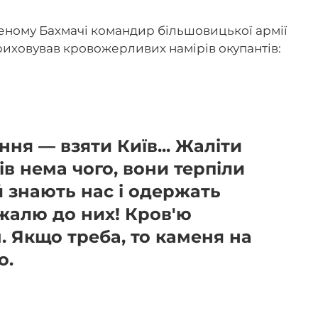
пленому Бахмачі командир більшовицької армії
иховував кровожерливих намірів окупантів:
ня — взяти Київ... Жаліти
в нема чого, вони терпіли
 знають нас і одержать
жалю до них! Кров'ю
. Якщо треба, то каменя на
о.