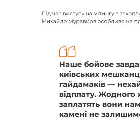
Під час виступу на мітингу в захо
Михайло Муравйов особливо не пр
Наше бойове завдан
київських мешканці
гайдамаків — нехай
відплату. Жодного 
заплатять вони нам
камені не залишим