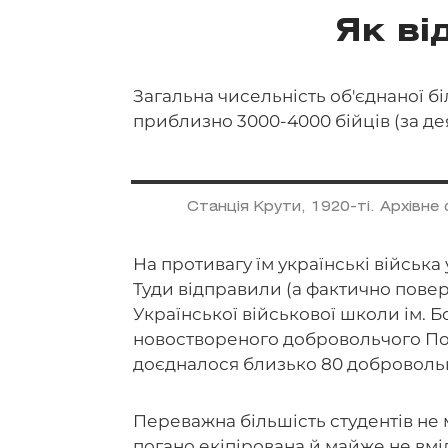
Як ві
Загальна чисельність об'єднаної бі
приблизно 3000-4000 бійців (за д
Станція Крути, 1920-ті. Архівне
На противагу їм українські війська
Туди відправили (а фактично повер
Української військової школи ім. 
новоствореного добровольчого Пом
доєдналося близько 80 добровольці
Переважна більшість студентів не 
погано екіпірована й майже не вмі