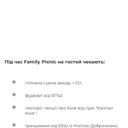
Під час Family Picnic на гостей чекають:
головна сцена заходу + DJ;
фудкорт від БПШ;
лекторії: лекції про Київ від гідів "Капітан
Київ";
тренування від ЕБШ із Нікітою Добриніним;.