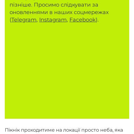
пізніше. Просимо слідкувати за
оновленнями в наших соцмережах
(
Telegram
,
Instagram
,
Facebook
).
Пікнік проходитиме на локації просто неба, яка