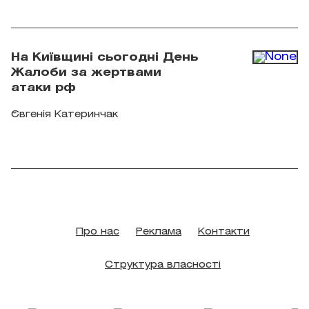
всередину" проходить у галереї Voloshyn Gallery.
Фото: voloshyngallery.art
На Київщині сьогодні День
Жалоби за жертвами
атаки рф
Євгенія Катеринчак
Про нас
Реклама
Контакти
Структура власності