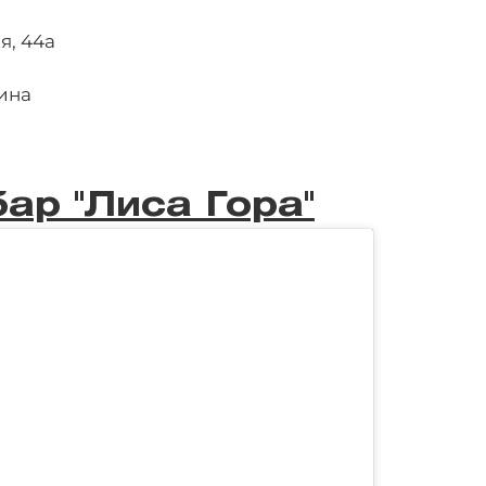
я, 44а
дина
ар "Лиса Гора"