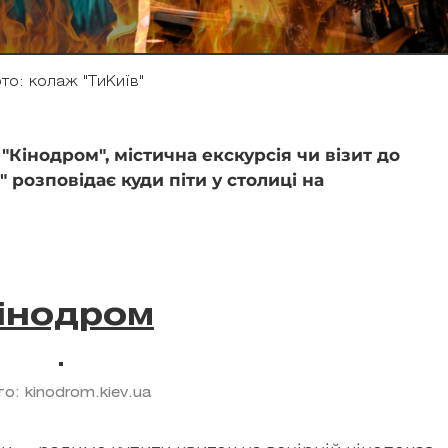
то: колаж "ТиКиїв"
 "Кінодром", містична екскурсія чи візит до
" розповідає куди піти у столиці на
інодром
о: kinodrom.kiev.ua