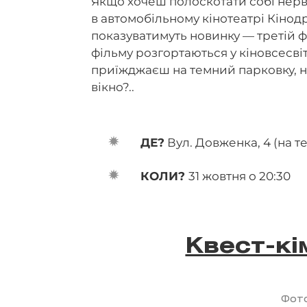
Якщо хочеш полоскотати собі нерв
в автомобільному кінотеатрі Кінодр
показуватимуть новинку — третій ф
фільму розгортаються у кіновсесвіт
приїжджаєш на темний парковку, нав
вікно?..
ДЕ?
Вул. Довженка, 4 (на те
КОЛИ?
31 жовтня о 20:30
Квест-кі
Фото