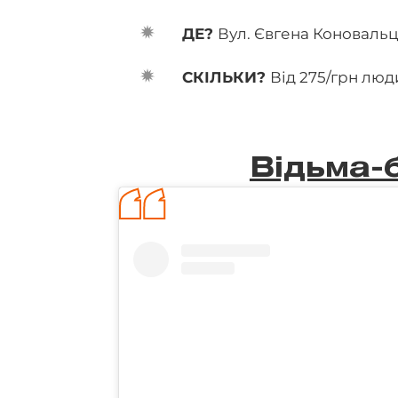
ДЕ?
Вул. Євгена Коновальц
СКІЛЬКИ?
Від 275/грн лю
Відьма-б