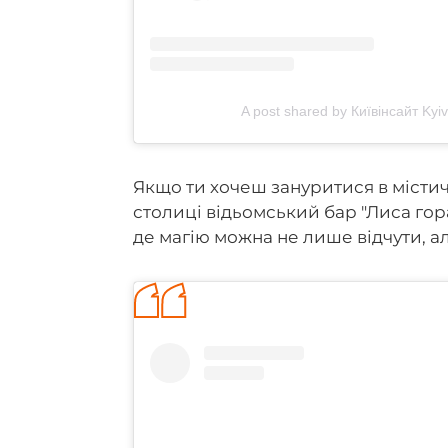
A post shared by Київінсайт KyivI
Якщо ти хочеш зануритися в містич
столиці відьомський бар "Лиса гор
де магію можна не лише відчути, а