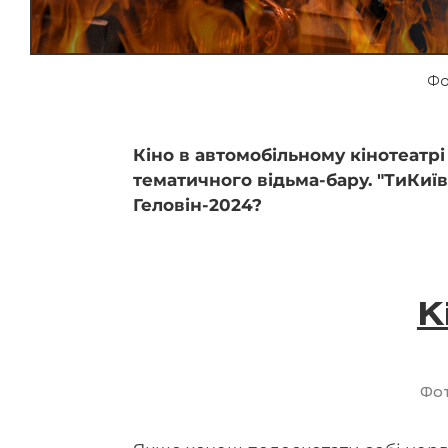
Фо
Кіно в автомобільному кінотеатрі
тематичного відьма-бару. "ТиКиїв
Геловін-2024?
К
Фот