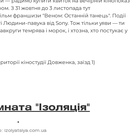
и — радимо купити квиток на вечірній кінопоказ
ом. З 31 жовтня до 3 листопада тут
ільм франшизи "Веном: Останній танець". Події
і Людини-павука від Sony. Тож тільки уяви — ти
круги темрява і морок, і хтозна, хто постукає у
риторії кіностудії Довженка, заїзд 1)
мната "Ізоляція"
: izolyatsiya.com.ua