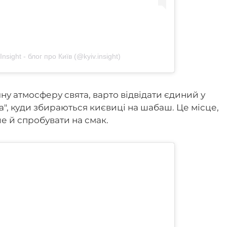
nsight - блог про Київ (@kyiv.insight)
ну атмосферу свята, варто відвідати єдиний у
а", куди збираються києвиці на шабаш. Це місце,
ле й спробувати на смак.