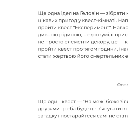
Ще одна ідея на Геловін — зібрати 
цікавих пригод у квест-кімнаті. На
пройти квест "Експеримент". Навко
дивною рідиною, незрозумілі прист
не просто елементи декору, це — к
пройти квест протягом години, іна
стати жертвою його смертельних 
Фото
Ще один квест — "На межі божевілл
друзями треба буде це з’ясувати в 
загадку і постарайтеся самі не стат