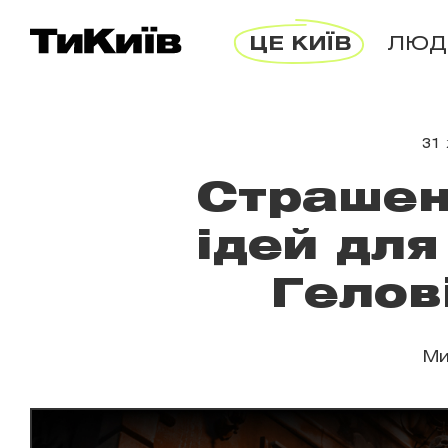
ЦЕ КИЇВ
ЛЮД
31
Страшен
ідей для
Гелов
Ми