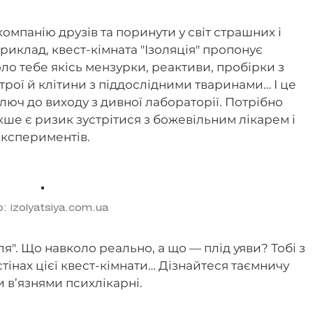
компанію друзів та поринути у світ страшних і
приклад, квест-кімната "Ізоляція" пропонує
ло тебе якісь мензурки, реактиви, пробірки з
рої й клітини з піддослідними тваринами… І це
люч до виходу з дивної лабораторії. Потрібно
кше є ризик зустрітися з божевільним лікарем і
експериментів.
: izolyatsiya.com.ua
я". Що навколо реально, а що — плід уяви? Тобі з
стінах цієї квест-кімнати… Дізнайтеся таємничу
и в’язнями психлікарні.