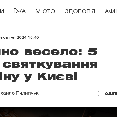
И
ЇЖА
МІСТО
ЗДОРОВ'Я
АФ
 жовтня 2024 15:40
но весело: 5
 святкування
іну у Києві
хайло Пилипчук
Поділ