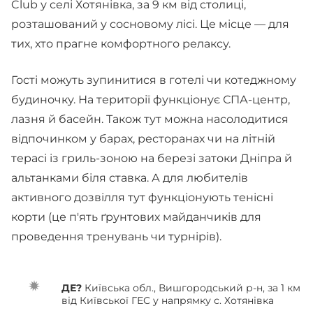
Club у селі Хотянівка, за 9 км від столиці,
розташований у сосновому лісі. Це місце — для
тих, хто прагне комфортного релаксу.
Гості можуть зупинитися в готелі чи котеджному
будиночку. На території функціонує СПА-центр,
лазня й басейн. Також тут можна насолодитися
відпочинком у барах, ресторанах чи на літній
терасі із гриль-зоною на березі затоки Дніпра й
альтанками біля ставка. А для любителів
активного дозвілля тут функціонують тенісні
корти (це п'ять ґрунтових майданчиків для
проведення тренувань чи турнірів).
ДЕ?
Київська обл., Вишгородський р-н, за 1 км
від Київської ГЕС у напрямку с. Хотянівка