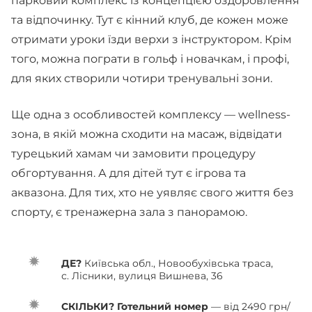
парковий комплекс із концепцією оздоровлення
та відпочинку. Тут є кінний клуб, де кожен може
отримати уроки їзди верхи з інструктором. Крім
того, можна пограти в гольф і новачкам, і профі,
для яких створили чотири тренувальні зони.
Ще одна з особливостей комплексу — wellness-
зона, в якій можна сходити на масаж, відвідати
турецький хамам чи замовити процедуру
обгортування. А для дітей тут є ігрова та
аквазона. Для тих, хто не уявляє свого життя без
спорту, є тренажерна зала з панорамою.
ДЕ?
Київська обл., Новообухівська траса,
с. Лісники, вулиця Вишнева, 36
СКІЛЬКИ? Готельний номер
— від 2490 грн/