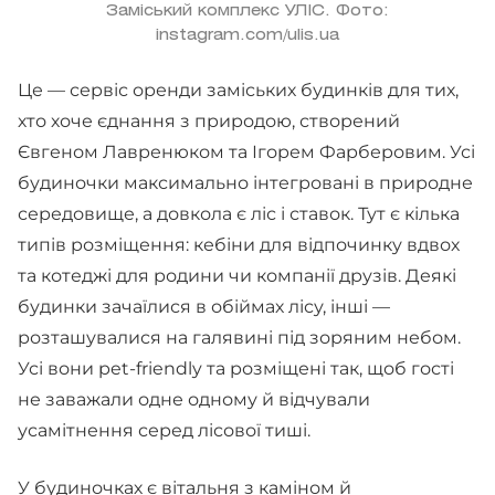
Заміський комплекс УЛІС. Фото:
instagram.com/ulis.ua
Це — сервіс оренди заміських будинків для тих,
хто хоче єднання з природою, створений
Євгеном Лавренюком та Ігорем Фарберовим. Усі
будиночки максимально інтегровані в природне
середовище, а довкола є ліс і ставок. Тут є кілька
типів розміщення: кебіни для відпочинку вдвох
та котеджі для родини чи компанії друзів. Деякі
будинки зачаїлися в обіймах лісу, інші —
розташувалися на галявині під зоряним небом.
Усі вони pet-friendly та розміщені так, щоб гості
не заважали одне одному й відчували
усамітнення серед лісової тиші.
У будиночках є вітальня з каміном й