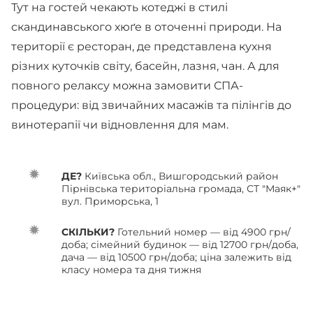
Тут на гостей чекають котеджі в стилі
скандинавського хюґе в оточенні природи. На
території є ресторан, де представлена кухня
різних куточків світу, басейн, лазня, чан. А для
повного релаксу можна замовити СПА-
процедури: від звичайних масажів та пілінгів до
винотерапії чи відновлення для мам.
ДЕ?
Київська обл., Вишгородський район
Пірнівська територіальна громада, СТ "Маяк+"
вул. Приморська, 1
CКІЛЬКИ?
Готельний номер — від 4900 грн/
доба; сімейний будинок — від 12700 грн/доба,
дача — від 10500 грн/доба; ціна залежить від
класу номера та дня тижня