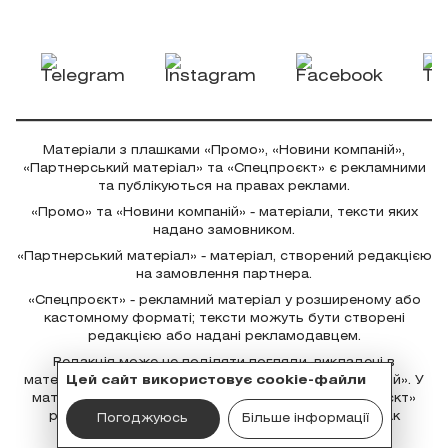
Матеріали з плашками «Промо», «Новини компаній»,
«Партнерський матеріал» та «Спецпроєкт» є рекламними
та публікуються на правах реклами.
«Промо» та «Новини компаній» - матеріали, тексти яких
надано замовником.
«Партнерський матеріал» - матеріал, створений редакцією
на замовлення партнера.
«Спецпроєкт» - рекламний матеріал у розширеному або
кастомному форматі; тексти можуть бути створені
редакцією або надані рекламодавцем.
Редакція може не поділяти погляди, викладені в
матеріалах із плашками «Промо» та «Новини компаній». У
Цей сайт використовує cookie-файли
матеріалах «Партнерський матеріал» та «Спецпроєкт»
редакція бере участь у створенні контенту, однак
Погоджуюсь
Більше інформації
відповідальність за рекламні твердження несе