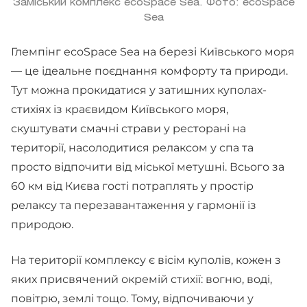
Заміський комплекс ecoSpace Sea. Фото: ecoSpace
Sea
Глемпінг ecoSpace Sea на березі Київського моря
— це ідеальне поєднання комфорту та природи.
Тут можна прокидатися у затишних куполах-
стихіях із краєвидом Київського моря,
скуштувати смачні страви у ресторані на
території, насолодитися релаксом у спа та
просто відпочити від міської метушні. Всього за
60 км від Києва гості потраплять у простір
релаксу та перезавантаження у гармонії із
природою.
На території комплексу є вісім куполів, кожен з
яких присвячений окремій стихії: вогню, воді,
повітрю, землі тощо. Тому, відпочиваючи у