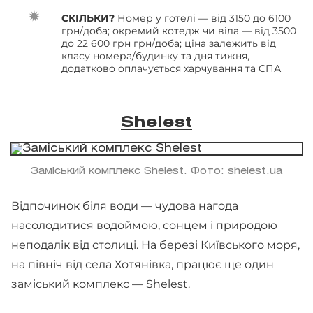
СКІЛЬКИ?
Номер у готелі — від 3150 до 6100
грн/доба; окремий котедж чи віла — від 3500
до 22 600 грн грн/доба; ціна залежить від
класу номера/будинку та дня тижня,
додатково оплачується харчування та СПА
Shelest
Заміський комплекс Shelest. Фото: shelest.ua
Відпочинок біля води — чудова нагода
насолодитися водоймою, сонцем і природою
неподалік від столиці. На березі Київського моря,
на північ від села Хотянівка, працює ще один
заміський комплекс — Shelest.