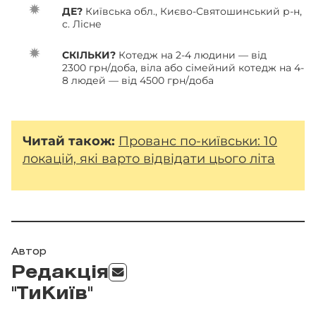
ДЕ?
Київська обл., Києво-Святошинський р-н,
с. Лісне
СКІЛЬКИ?
Котедж на 2-4 людини — від
2300 грн/доба, віла або сімейний котедж на 4-
8 людей — від 4500 грн/доба
Читай також:
Прованс по-київськи: 10
локацій, які варто відвідати цього літа
Автор
Редакція
"ТиКиїв"