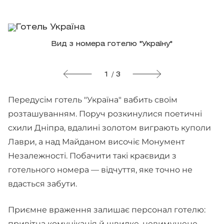
Вид з номера готелю "Україну"
1 / 3
Передусім готель "Україна" вабить своїм
розташуванням. Поруч розкинулися поетичні
схили Дніпра, вдалині золотом виграють куполи
Лаври, а над Майданом височіє Монумент
Незалежності. Побачити такі краєвиди з
готельного номера — відчуття, яке точно не
вдасться забути.
Приємне враження залишає персонал готелю:
привітна комунікація й швидке, невимушене