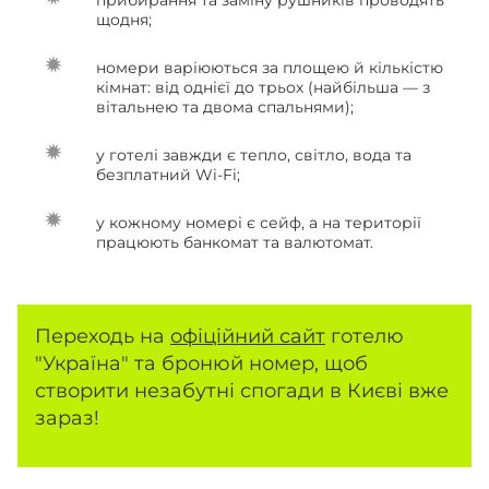
прибирання та заміну рушників проводять
щодня;
номери варіюються за площею й кількістю
кімнат: від однієї до трьох (найбільша — з
вітальнею та двома спальнями);
у готелі завжди є тепло, світло, вода та
безплатний Wi-Fi;
у кожному номері є сейф, а на території
працюють банкомат та валютомат.
Переходь на
офіційний сайт
готелю
"Україна" та бронюй номер, щоб
створити незабутні спогади в Києві вже
зараз!