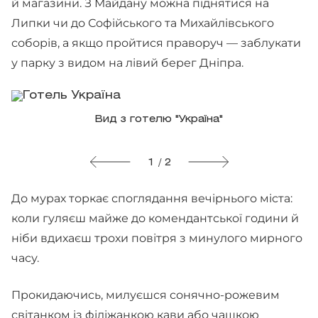
й магазини. З Майдану можна піднятися на
Липки чи до Софійського та Михайлівського
соборів, а якщо пройтися праворуч — заблукати
у парку з видом на лівий берег Дніпра.
Вид з готелю "Україна"
1 / 2
До мурах торкає споглядання вечірнього міста:
коли гуляєш майже до комендантської години й
ніби вдихаєш трохи повітря з минулого мирного
часу.
Прокидаючись, милуєшся сонячно-рожевим
світанком із філіжанкою кави або чашкою