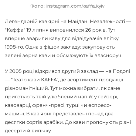
Фото: instagram.com/kaffa.kyiv
Легендарній кав'ярні на Майдані Незалежності —
"
Каффа
" 19 липня виповнилося 26 років. Тут
вперше зварили каву для відвідувачів влітку
1998-го. Одна з фішок закладу: закуповують
зелені зерна кави й обсмажують їх власноруч.
У 2005 році відкрився другий заклад — на Подолі
— "Театр кави KAFFA", де асортимент продукції
різноманітніший. Тут можна вибрати, як саме
приготують твій улюблений напій: у гейзері,
кавоварці, френч-пресі, турці чи еспресо-
машині. В кав'ярні представлені понад два
десятки сортів арабіки. До кави пропонують різні
десерти й випічку.