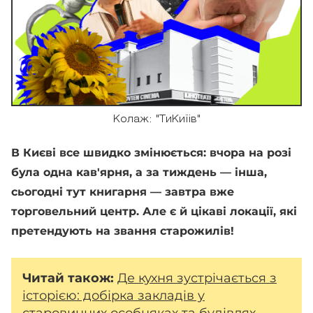
Колаж: "ТиКиїів"
В Києві все швидко змінюється: вчора на розі
була одна кав'ярня, а за тиждень — інша,
сьогодні тут книгарня — завтра вже
торговельний центр. Але є й цікаві локації, які
претендують на звання старожилів!
Читай також:
Де кухня зустрічається з
історією: добірка закладів у
старовинних особняках та будівлях