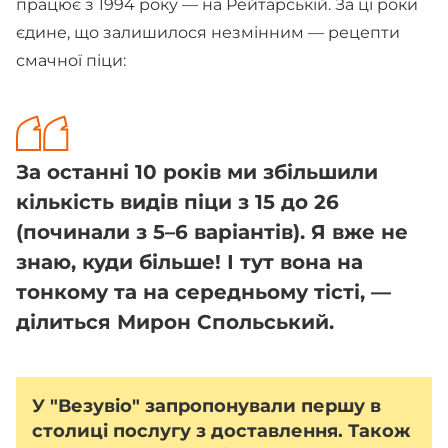
працює з 1994 року — на Рейтарській. За ці роки
єдине, що залишилося незмінним — рецепти
смачної піци:
За останні 10 років ми збільшили
кількість видів піци з 15 до 26
(починали з 5–6 варіантів). Я вже не
знаю, куди більше! І тут вона на
тонкому та на середньому тісті, —
ділиться Мирон Спольський.
У "Везувіо" запропонували першу в
столиці послугу з доставлення. Також