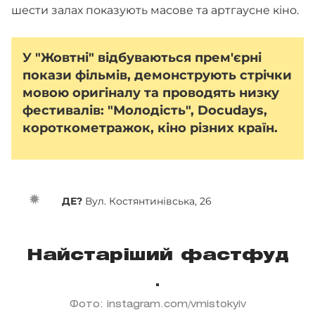
шести залах показують масове та артгаусне кіно.
У "Жовтні" відбуваються прем'єрні
покази фільмів, демонструють стрічки
мовою оригіналу та проводять низку
фестивалів: "Молодість", Docudays,
короткометражок, кіно різних країн.
ДЕ?
Вул. Костянтинівська, 26
Найстаріший фастфуд
Фото: instagram.com/vmistokyiv