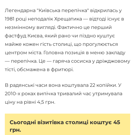
Легендарна "Київська перепічка" відкрилась у
1981 році неподалік Хрещатика — відтоді існує в
незмінному вигляді. Фактично це перший
фастфуд Києва, який рано чи піздно куштує
майже кожен гість столиці, що прогулюється
центром міста. Головна позиція в меню закладу
— перепічка. Це — гаряча сосиска у дріжджовому
тісті, обсмажена в фритюрі.
В радянські часи вона коштувала 22 копійки. У
2010-х роках випічка тривалий час утримувала
ціну на рівні 4,5 грн.
Сьогодні візитівка столиці коштує 45
грн.