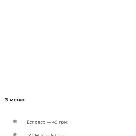
З меню:
Еспресо — 49 грн;
"Каффа" — 97 грн;