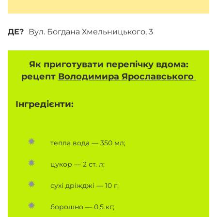
ДЕ?
Вул. Богдана Хмельницького, 3
Як приготувати перепічку вдома:
рецепт
Володимира Ярославського
Інгредієнти:
тепла вода — 350 мл;
цукор — 2 ст. л;
сухі дріжджі — 10 г;
борошно — 0,5 кг;