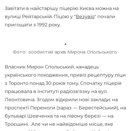
Завітати в найстарішу піцерію Києва можна на
вулиці Рейтарській. Піцою у "
Везувіо
" почали
пригощати з 1992 року.
Фото: особистий архів Мирона Спольського
Власник Мирон Спольський, канадець
українського походження, привіз рецептуру піци
з Торонто понад 30 років тому. Спочатку піцерія
працювала в Інституті радіозв'язку на вул.
Леонтовича. Згодом відкрили нові заклади: на
проспекті Перемоги (зараз — Берестейський), на
бульварі Шевченка та на лівому березі — на
Троєщині. Але чи не найвідоміше місце, яке