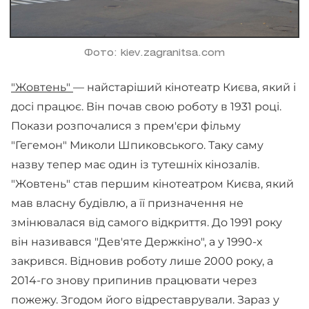
Фото: kiev.zagranitsa.com
"Жовтень"
— найстаріший кінотеатр Києва, який і
досі працює. Він почав свою роботу в 1931 році.
Покази розпочалися з прем'єри фільму
"Гегемон" Миколи Шпиковського. Таку саму
назву тепер має один із тутешніх кінозалів.
"Жовтень" став першим кінотеатром Києва, який
мав власну будівлю, а її призначення не
змінювалася від самого відкриття. До 1991 року
він називався "Дев'яте Держкіно", а у 1990-х
закрився. Відновив роботу лише 2000 року, а
2014-го знову припинив працювати через
пожежу. Згодом його відреставрували. Зараз у