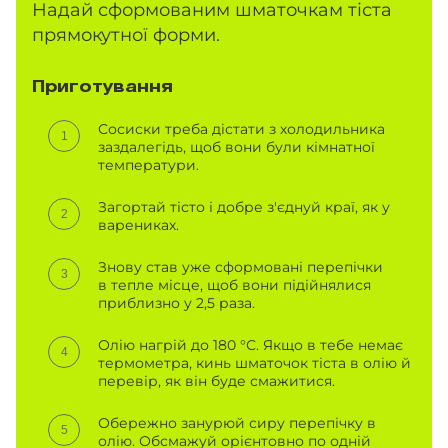
Надай сформованим шматочкам тіста
прямокутної форми.
Приготування
Сосиски треба дістати з холодильника
заздалегідь, щоб вони були кімнатної
температури.
Загортай тісто і добре з'єднуй краї, як у
варениках.
Знову став уже сформовані перепічки
в тепле місце, щоб вони підійнялися
приблизно у 2,5 раза.
Олію нагрій до 180 °С. Якщо в тебе немає
термометра, кинь шматочок тіста в олію й
перевір, як він буде смажитися.
Обережно занурюй сиру перепічку в
олію. Обсмажуй орієнтовно по одній