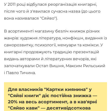
У 2011 році відбулася реорганізація книгарні,
після чого й з'явилася сучасна назва (до цього
вона називалася "Сяйво").
В асортименті магазину безліч книжок різних
жанрів: художня література, нонфікшн, видання із
саморозвитку, психології, мемуари та комікси. У
книгарні продовжують традицію презентацій
видань авторами й літературних вечорів, які
започаткували Остап Вишня, Максим Рильський
і Павло Тичина.
Для власників "Картки киянина" у
"Сяйві книги" діє постійна знижка —
20% на весь асортимент, а в кав'ярні
"Сяйво кави" — десятивідсоткова