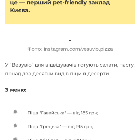
це — перший pet-friendly заклад
Києва.
Фото: instagram.com/vesuvio.pizza
У "Везувіо" для відвідувачів готують салати, пасту,
понад два десятки видів піци й десерти.
З меню:
Піца "Гавайська" — від 185 грн;
Піца "Грецька" — від 195 грн;