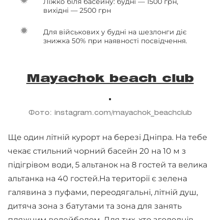
Ліжко біля басейну: будні — 1500 грн,
вихідні — 2500 грн
Для військових у будні на шезлонги діє
знижка 50% при наявності посвідчення.
Mayachok beach club
Фото: instagram.com/mayachok_beachclub
Ще один літній курорт на березі Дніпра. На тебе
чекає стильний чорний басейн 20 на 10 м з
підігрівом води, 5 альтанок на 8 гостей та велика
альтанка на 40 гостей.На території є зелена
галявина з пуфами, переодягальні, літній душ,
дитяча зона з батутами та зона для занять
пляжним волейболом. Для тих, хто зголоднів,