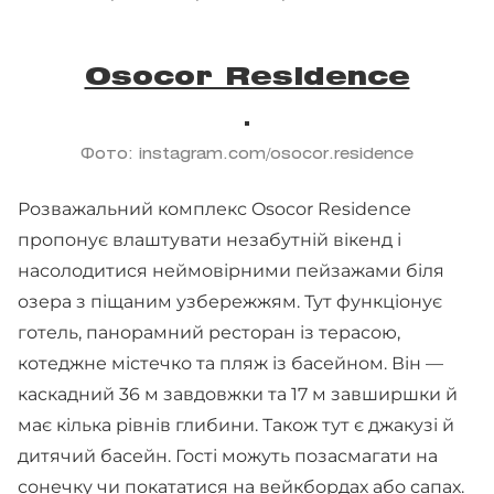
Osocor Residence
Фото: instagram.com/osocor.residence
Розважальний комплекс Osocor Residence
пропонує влаштувати незабутній вікенд і
насолодитися неймовірними пейзажами біля
озера з піщаним узбережжям. Тут функціонує
готель, панорамний ресторан із терасою,
котеджне містечко та пляж із басейном. Він —
каскадний 36 м завдовжки та 17 м завширшки й
має кілька рівнів глибини. Також тут є джакузі й
дитячий басейн. Гості можуть позасмагати на
сонечку чи покататися на вейкбордах або сапах.