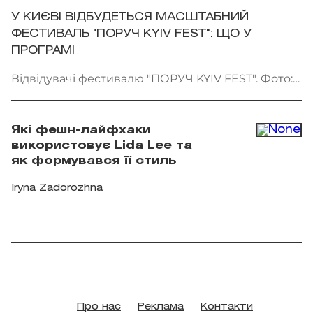
У КИЄВІ ВІДБУДЕТЬСЯ МАСШТАБНИЙ
ФЕСТИВАЛЬ "ПОРУЧ KYIV FEST": ЩО У
ПРОГРАМІ
Відвідувачі фестивалю "ПОРУЧ KYIV FEST". Фото:
"Точка сходу"
Які фешн-лайфхаки
використовує Lida Lee та
як формувався її стиль
Iryna Zadorozhna
Про нас
Реклама
Контакти