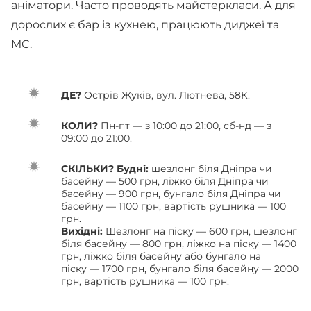
аніматори. Часто проводять майстеркласи. А для
дорослих є бар із кухнею, працюють диджеї та
MC.
ДЕ?
Острів Жуків, вул. Лютнева, 58К.
КОЛИ?
Пн-пт — з 10:00 до 21:00, сб-нд — з
09:00 до 21:00.
СКІЛЬКИ? Будні:
шезлонг біля Дніпра чи
басейну — 500 грн, ліжко біля Дніпра чи
басейну — 900 грн, бунгало біля Дніпра чи
басейну — 1100 грн, вартість рушника — 100
грн.
Вихідні:
Шезлонг на піску — 600 грн, шезлонг
біля басейну — 800 грн, ліжко на піску — 1400
грн, ліжко біля басейну або бунгало на
піску — 1700 грн, бунгало біля басейну — 2000
грн, вартість рушника — 100 грн.