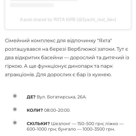
A post shared by ЯХТА КИЇВ (@2yacht_rest_kiev)
Сімейний комплекс для відпочинку "Яхта"
розташувався на березі Верблюжої затоки. Тут є
два відкритих басейни — дорослий та дитячий із
гіркою. А ще функціонує динопарк та парк
атракціонів. Для дорослих є бар із кухнею.
ДЕ?
Вул. Богатирська, 26А.
КОЛИ?
08:00–20:00.
СКІЛЬКИ?
Шезлонг — 150–500 грн; ліжко —
600–1000 грн; бунгало — 1000–3500 грн.