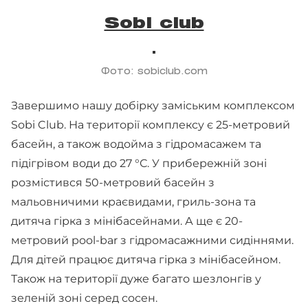
Sobi club
Фото: sobiclub.com
Завершимо нашу добірку заміським комплексом
Sobi Club. На території комплексу є 25-метровий
басейн, а також водойма з гідромасажем та
підігрівом води до 27 °С. У прибережній зоні
розмістився 50-метровий басейн з
мальовничими краєвидами, гриль-зона та
дитяча гірка з мінібасейнами. А ще є 20-
метровий pool-bar з гідромасажними сидіннями.
Для дітей працює дитяча гірка з мінібасейном.
Також на території дуже багато шезлонгів у
зеленій зоні серед сосен.