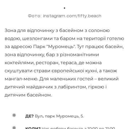
Фото: instagram.com/fifty.beach
Зона для відпочинку з басейном з солоною
водою, шезлонгами та баром на території готелю
за адресою Парк "Муромець". Тут працює басейн,
зона відпочинку, бар з різноманітними
коктейлями, ресторан, тераса, де можна
скуштувати страви європейської кухні, а також
мангал-меню. Для маленьких гостей – великий
дитячий майданчик з лабіринтом, гіркою і
дитячим басейном.
ДЕ?
Вул
.
парк Муромець, 5.
КОЛИ?
Час роботи басенів з 10:00 до 21:00