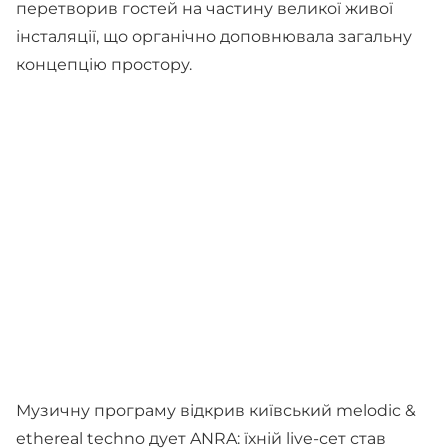
перетворив гостей на частину великої живої
інсталяції, що органічно доповнювала загальну
концепцію простору.
Музичну програму відкрив київський melodic &
ethereal techno дует ANRA: їхній live-сет став