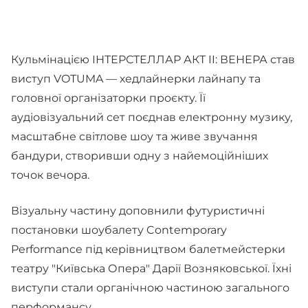
Кульмінацією ІНТЕРСТЕЛЛАР АКТ II: ВЕНЕРА став
виступ VOTUMA — хедлайнерки лайнапу та
головної організаторки проєкту. Її
аудіовізуальний сет поєднав електронну музику,
масштабне світлове шоу та живе звучання
бандури, створивши одну з найемоційніших
точок вечора.
Візуальну частину доповнили футуристичні
постановки шоубалету Contemporary
Performance під керівництвом балетмейстерки
театру "Київська Опера" Дарії Возняковської. Їхні
виступи стали органічною частиною загального
перформансу.