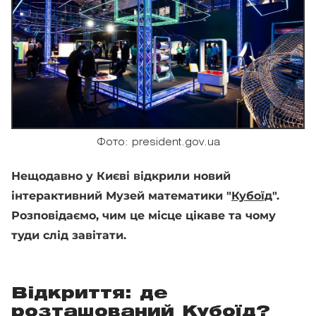
Фото: president.gov.ua
Нещодавно у Києві відкрили новий
інтерактивний Музей математики "
Кубоїд
".
Розповідаємо, чим це місце цікаве та чому
туди слід завітати.
Відкриття: де
розташований Кубоїд?