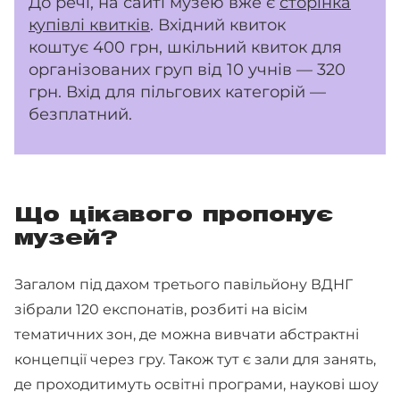
До речі, на сайті музею вже є
сторінка
купівлі квитків
. Вхідний квиток
коштує 400 грн, шкільний квиток для
організованих груп від 10 учнів — 320
грн. Вхід для пільгових категорій —
безплатний.
Що цікавого пропонує
музей?
Загалом під дахом третього павільйону ВДНГ
зібрали 120 експонатів, розбиті на вісім
тематичних зон, де можна вивчати абстрактні
концепції через гру. Також тут є зали для занять,
де проходитимуть освітні програми, наукові шоу