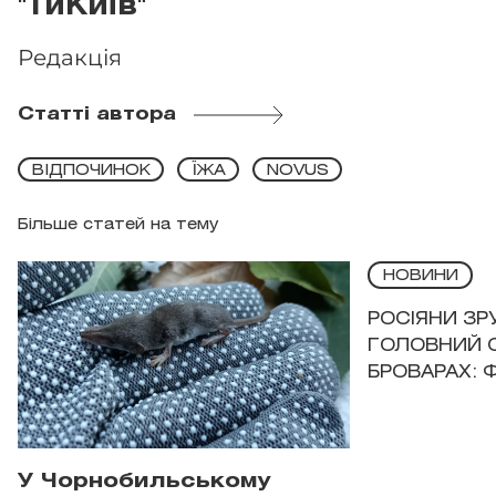
"ТиКиїв"
Редакція
Статті автора
ВІДПОЧИНОК
ЇЖА
NOVUS
Більше статей на тему
НОВИНИ
РОСІЯНИ З
ГОЛОВНИЙ 
БРОВАРАХ: 
У Чорнобильському