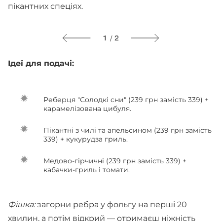
пікантних спеціях.
1 / 2
Ідеї для подачі:
Реберця "Солодкі сни" (239 грн замість 339) +
карамелізована цибуля.
Пікантні з чилі та апельсином (239 грн замість
339) + кукурудза гриль.
Медово-гірчичні (239 грн замість 339) +
кабачки-гриль і томати.
Фішка:
загорни ребра у фольгу на перші 20
хвилин, а потім відкрий — отримаєш ніжність