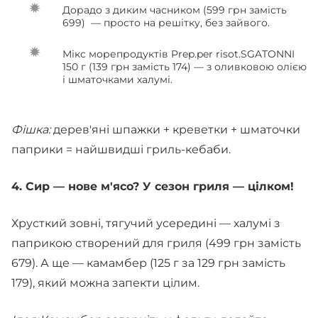
Дорадо з диким часником (599 грн замість
699) — просто на решітку, без зайвого.
Мікс морепродуктів Prep.per risot.SGATONNI
150 г (139 грн замість 174) — з оливковою олією
і шматочками халумі.
Фішка:
дерев'яні шпажки + креветки + шматочки
паприки = найшвидші гриль-кебаби.
4. Сир — нове м'ясо? У сезон гриля — цілком!
Хрусткий зовні, тягучий усередині — халумі з
паприкою створений для гриля (499 грн замість
679). А ще — камамбер (125 г за 129 грн замість
179), який можна запекти цілим.