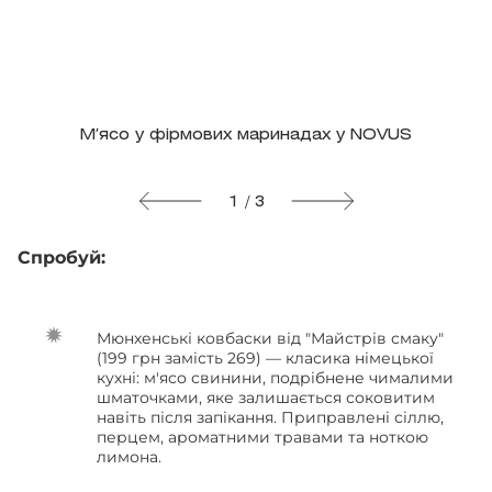
Мʼясо у фірмових маринадах у NOVUS
1 / 3
Спробуй:
Мюнхенські ковбаски від "Майстрів смаку"
(199 грн замість 269) — класика німецької
кухні: м'ясо свинини, подрібнене чималими
шматочками, яке залишається соковитим
навіть після запікання. Приправлені сіллю,
перцем, ароматними травами та ноткою
лимона.