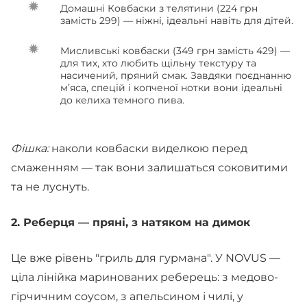
Домашні Ковбаски з телятини (224 грн
замість 299) — ніжні, ідеальні навіть для дітей.
Мисливські ковбаски (349 грн замість 429) —
для тих, хто любить щільну текстуру та
насичений, пряний смак. Завдяки поєднанню
м’яса, спецій і копченої нотки вони ідеальні
до келиха темного пива.
Фішка:
наколи ковбаски виделкою перед
смаженням — так вони залишаться соковитими
та не луснуть.
2. Реберця — пряні, з натяком на димок
Це вже рівень "гриль для гурмана". У NOVUS —
ціла лінійка маринованих реберець: з медово-
гірчичним соусом, з апельсином і чилі, у