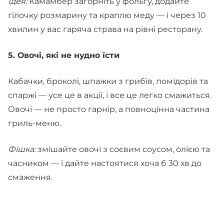
Ідея:
Камамбер загорніть у фольгу, додайте
гілочку розмарину та краплю меду — і через 10
хвилин у вас гаряча страва на рівні ресторану.
5. Овочі, які не нудно їсти
Кабачки, броколі, шпажки з грибів, помідорів та
спаржі — усе це в акції, і все це легко смажиться.
Овочі — не просто гарнір, а повноцінна частина
гриль-меню.
Фішка:
змішайте овочі з соєвим соусом, олією та
часником — і дайте настоятися хоча б 30 хв до
смаження.