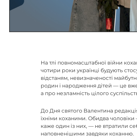
На тлі повномасштабної війни коха
чотири роки українці будують стос
відстаням, невизначеності майбутн
родин і народження дітей — це вж
а про незламність цілого суспільст
До Дня святого Валентина редакція
їхніми коханими. Обидва чоловіки —
каже один із них, — не втратили себ
наповненішими завдяки коханню.