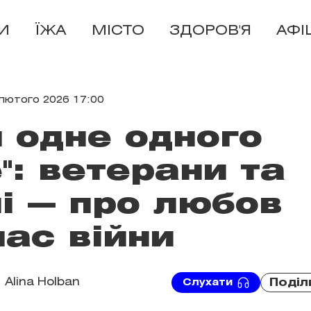
И
ЇЖА
МІСТО
ЗДОРОВ'Я
АФІ
лютого 2026 17:00
 одне одного
": ветерани та
ні — про любов
час війни
Alina Holban
Поділ
Слухати