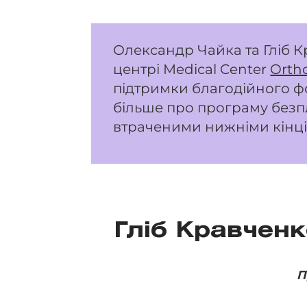
Олександр Чайка та Гліб 
центрі Medical Center
Ortho
підтримки благодійного 
більше про програму безпл
втраченими нижніми кін
Гліб Кравченк
П