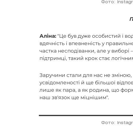
Фото: Instag
П
Аліна:
"Це був дуже особистий і в
вдячність і впевненість у правильн
частка несподіванки, але у виборі 
підтримці, такий крок стає логічн
Заручини стали для нас не зміною,
усвідомленості й ще більшої відпо
лише як пара, а як родина, що форм
наш зв'язок ще міцнішим".
Фото: Instag