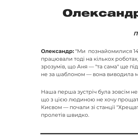
Олександр
П
Олександр:
"Ми познайомилися 14 
працювали тоді на кількох роботах, 
зрозумів, що Аня — "та сама" ще пі
не за шаблоном — вона виводила мен
Наша перша зустріч була зовсім не 
що з цією людиною не хочу проща
Києвом — почали зі станції "Хрещат
пролетів швидко.