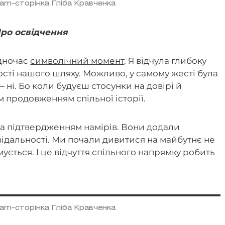
ram-сторінка Гліба Кравченка
ро освідчення
одночас
символічний момент
. Я відчула глибоку
ості нашого шляху. Можливо, у самому жесті була
— ні. Бо коли будуєш стосунки на довірі й
им продовженням спільної історії.
 а підтвердженням намірів. Вони додали
відальності. Ми почали дивитися на майбутнє не
ується. І це відчуття спільного напрямку робить
ram-сторінка Гліба Кравченка