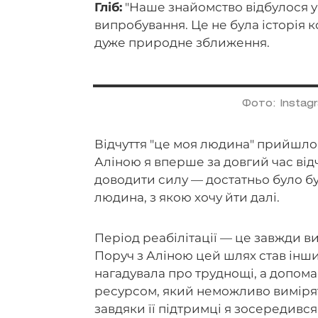
Гліб:
"Наше знайомство відбулося у 
випробування. Це не була історія 
дуже природне зближення.
Фото: Instag
Відчуття "це моя людина" прийшло н
Аліною я вперше за довгий час від
доводити силу — достатньо було бу
людина, з якою хочу йти далі.
Період реабілітації — це завжди в
Поруч з Аліною цей шлях став інши
нагадувала про труднощі, а допомаг
ресурсом, який неможливо вимірят
завдяки її підтримці я зосередивс