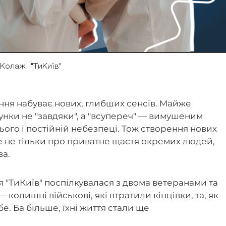
Колаж: "ТиКиїв"
ння набуває нових, глибших сенсів. Майже
унки не "завдяки", а "всупереч" — вимушеним
ього і постійній небезпеці. Тож створення нових
е не тільки про приватне щастя окремих людей,
ва.
 "ТиКиїв" поспілкувалася з двома ветеранами та
 колишні військові, які втратили кінцівки, та, як
е. Ба більше, їхні життя стали ще