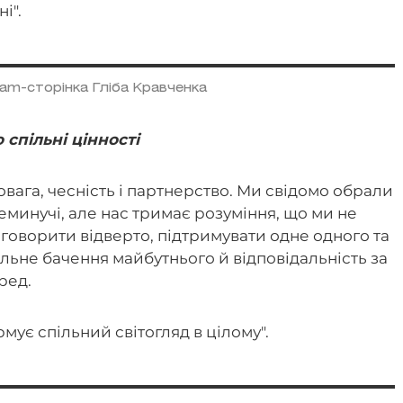
і".
ram-сторінка Гліба Кравченка
 спільні цінності
овага, чесність і партнерство. Ми свідомо обрали
минучі, але нас тримає розуміння, що ми не
говорити відверто, підтримувати одне одного та
льне бачення майбутнього й відповідальність за
еред.
мує спільний світогляд в цілому".