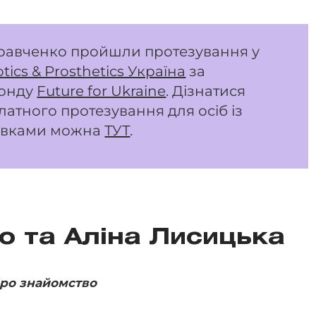
Кравченко пройшли протезування у
tics & Prosthetics Україна
за
фонду
Future for Ukraine
. Дізнатися
атного протезування для осіб із
цівками можна
ТУТ
.
о та Аліна Лисицька
ро знайомство