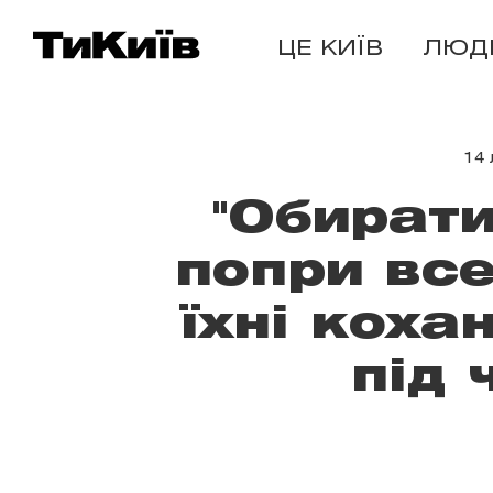
ЦЕ КИЇВ
ЛЮД
14 
"Обирати
попри все
їхні коха
під 