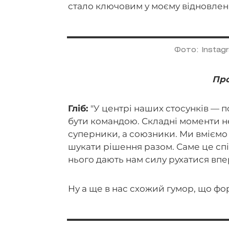
стало ключовим у моєму відновленн
Фото: Instag
Про
Гліб:
"У центрі наших стосунків — п
бути командою. Складні моменти не
суперники, а союзники. Ми вміємо 
шукати рішення разом. Саме це спі
нього дають нам силу рухатися вп
Ну а ще в нас схожий гумор, що фор