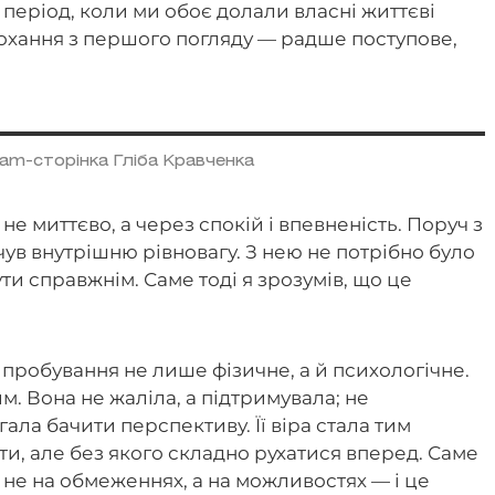
період, коли ми обоє долали власні життєві
кохання з першого погляду — радше поступове,
ram-сторінка Гліба Кравченка
е миттєво, а через спокій і впевненість. Поруч з
чув внутрішню рівновагу. З нею не потрібно було
ти справжнім. Саме тоді я зрозумів, що це
ипробування не лише фізичне, а й психологічне.
м. Вона не жаліла, а підтримувала; не
ала бачити перспективу. Її віра стала тим
и, але без якого складно рухатися вперед. Саме
я не на обмеженнях, а на можливостях — і це