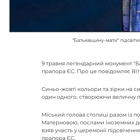
"Батьківщину-мати" підсвітил
9 травня легендарний монумент "Ба
прапора ЄС. Про це повідомляє Ві
Синьо-жовті кольори та зірки на 
один одного, створюючи величну 
Міський голова столиці разом із 
Матерновою, послами іноземних д
взяв участь у церемонії підсвічен
прапора ЄС.