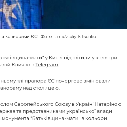
и кольорами ЄС. Фото: t.me/vitaliy_klitschko
тьківщина-мати" у Києві підсвітили у кольори
талій Кличко в
Telegram
.
синьому тлі прапора ЄС почергово змінювали
панораму над столицею.
послом Європейського Союзу в Україні Катаріною
ержав та представниками української влади
ня монумента "Батьківщина-мати" в кольори