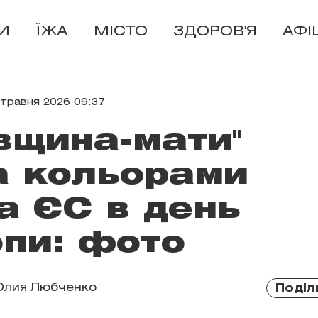
И
ЇЖА
МІСТО
ЗДОРОВ'Я
АФІ
 травня 2026 09:37
вщина-мати"
а кольорами
а ЄС в день
пи: фото
лия Любченко
Поділ