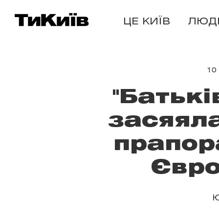
ЦЕ КИЇВ
ЛЮД
10
"Батькі
засяял
прапор
Євро
Ю