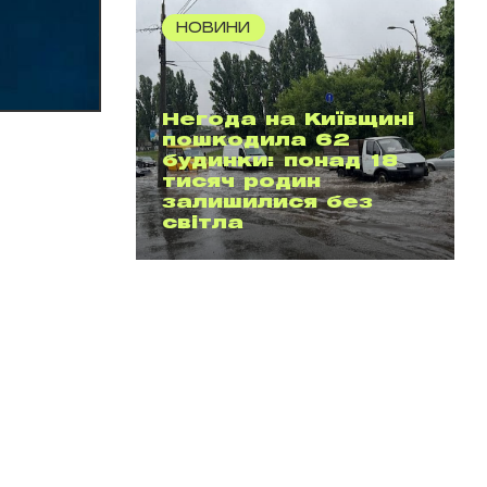
НОВИНИ
Негода на Київщині
пошкодила 62
будинки: понад 18
тисяч родин
залишилися без
світла