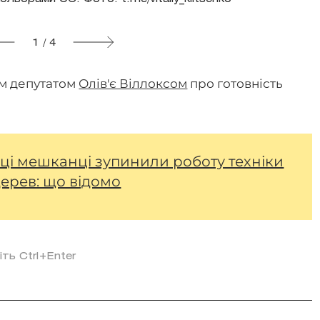
1 / 4
им депутатом
Олів'є Віллоксом
про готовність
ці мешканці зупинили роботу техніки
дерев: що відомо
іть Ctrl+Enter