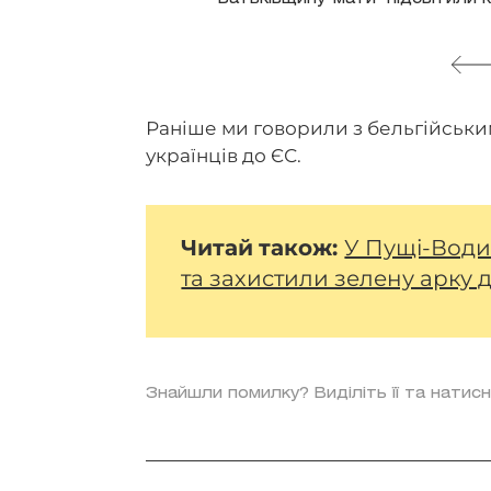
Раніше ми говорили з бельгійськ
українців до ЄС.
Читай
також:
У Пущі-Води
та захистили зелену арку 
Знайшли помилку? Виділіть її та натисн