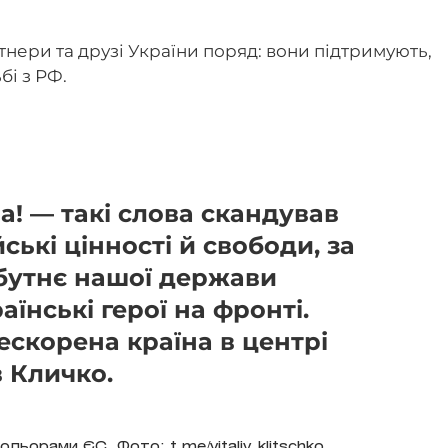
тнери та друзі України поряд: вони підтримують,
бі з РФ.
а! — такі слова скандував
ські цінності й свободи, за
бутнє нашої держави
аїнські герої на фронті.
нескорена країна в центрі
 Кличко.
ольорами ЄС. Фото: t.me/vitaliy_klitschko