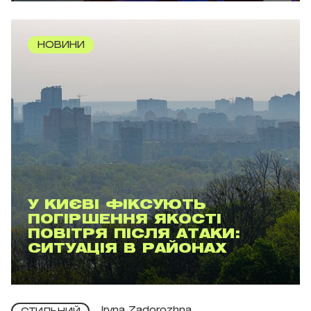
НОВИНИ
У КИЄВІ ФІКСУЮТЬ
ПОГІРШЕННЯ ЯКОСТІ
ПОВІТРЯ ПІСЛЯ АТАКИ:
СИТУАЦІЯ В РАЙОНАХ
Iryna Zadorozhna