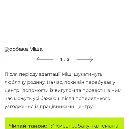
1 / 2
Після періоду адаптації Міші шукатимуть
люблячу родину. На час, поки він перебуває у
центрі, допомогти із вигулом та провести із ним
час можуть усі бажаючі після попереднього
узгодження із працівниками центру.
Читай також:
"
У Києві собаку-талісмана