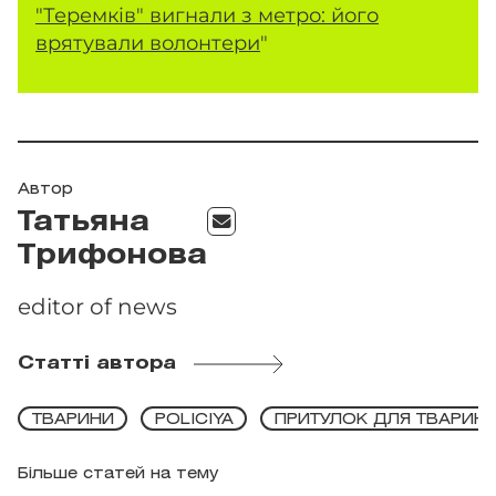
"Теремків" вигнали з метро: його
врятували волонтери
"
Автор
Татьяна
Трифонова
editor of news
Статті автора
ТВАРИНИ
POLICIYA
ПРИТУЛОК ДЛЯ ТВАРИН
Більше статей на тему