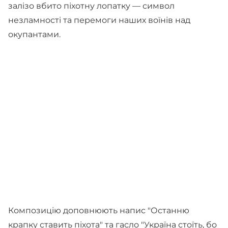
залізо вбито піхотну лопатку — символ
незламності та перемоги наших воїнів над
окупантами.
Композицію доповнюють напис "Останню
крапку ставить піхота" та гасло "Україна стоїть, бо