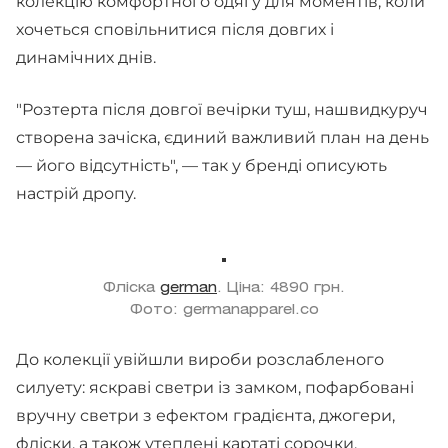
колекцію комфортного одягу для моментів, коли
хочеться сповільнитися після довгих і
динамічних днів.
"Розтерта після довгої вечірки туш, нашвидкуруч
створена зачіска, єдиний важливий план на день
— його відсутність", — так у бренді описують
настрій дропу.
Фліска
german
. Ціна: 4890 грн.
Фото: germanapparel.co
До колекції увійшли вироби розслабленого
силуету: яскраві светри із замком, пофарбовані
вручну светри з ефектом градієнта, джогери,
фліски, а також утеплені картаті сорочки,