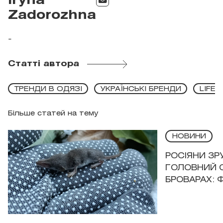
Iryna
Zadorozhna
-
Статті автора
ТРЕНДИ В ОДЯЗІ
УКРАЇНСЬКІ БРЕНДИ
LIFES
Більше статей на тему
НОВИНИ
РОСІЯНИ З
ГОЛОВНИЙ 
БРОВАРАХ: 