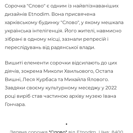
Сорочка "Слово" є одним із найвпізнаваніших
дизайнів Etnodim. Вона присвячена
харківському будинку "Слово", у якому мешкала
українська інтелігенція. Його жителі, навмисно
зібрані в одному місці, зазнали репресій і
переслідувань від радянської влади.
Вишиті елементи сорочки відсилають до цих
діячів, зокрема Миколи Хвильового, Остапа
Вишні, Леся Курбаса та Михайла Ялового.
Завдяки своєму культурному меседжу у 2022
році виріб став частиною архіву музею Івана
Гончара.
Зелена сорочка
"Слово"
від Etnodim. Ціна: 8400