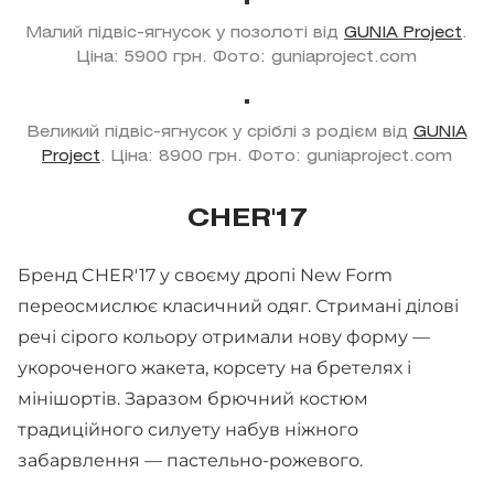
Малий підвіс-ягнусок у позолоті від
GUNIA Project
.
Ціна: 5900 грн. Фото: guniaproject.com
Великий підвіс-ягнусок у сріблі з родієм від
GUNIA
Project
. Ціна: 8900 грн. Фото: guniaproject.com
CHER'17
Бренд CHER'17 у своєму дропі New Form
переосмислює класичний одяг. Стримані ділові
речі сірого кольору отримали нову форму —
укороченого жакета, корсету на бретелях і
мінішортів. Заразом брючний костюм
традиційного силуету набув ніжного
забарвлення — пастельно-рожевого.