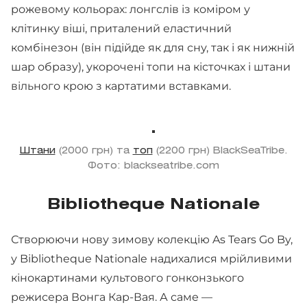
рожевому кольорах: лонгслів із коміром у
клітинку віші, приталений еластичний
комбінезон (він підійде як для сну, так і як нижній
шар образу), укорочені топи на кісточках і штани
вільного крою з картатими вставками.
Штани
(2000 грн) та
топ
(2200 грн) BlackSeaTribe.
Фото: blackseatribe.com
Bibliotheque Nationale
Створюючи нову зимову колекцію As Tears Go By,
у Bibliotheque Nationale надихалися мрійливими
кінокартинами культового гонконзького
режисера Вонга Кар-Вая. А саме —