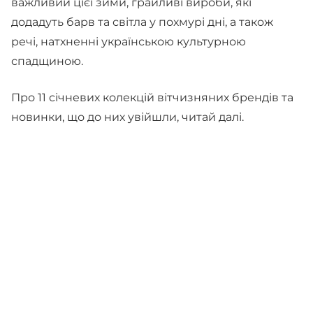
важливий цієї зими, грайливі вироби, які
додадуть барв та світла у похмурі дні, а також
речі, натхненні українською культурною
спадщиною.
Про 11 січневих колекцій вітчизняних брендів та
новинки, що до них увійшли, читай далі.