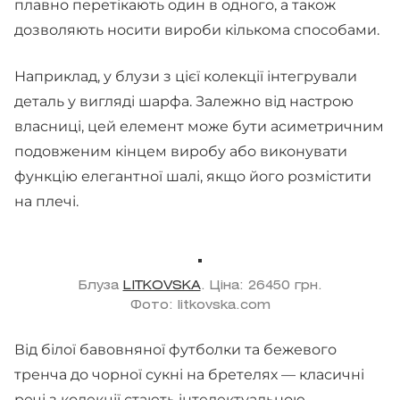
плавно перетікають один в одного, а також
дозволяють носити вироби кількома способами.
Наприклад, у блузи з цієї колекції інтегрували
деталь у вигляді шарфа. Залежно від настрою
власниці, цей елемент може бути асиметричним
подовженим кінцем виробу або виконувати
функцію елегантної шалі, якщо його розмістити
на плечі.
Блуза
LITKOVSKA
. Ціна: 26450 грн.
Фото: litkovska.com
Від білої бавовняної футболки та бежевого
тренча до чорної сукні на бретелях — класичні
речі з колекції стають інтелектуальною