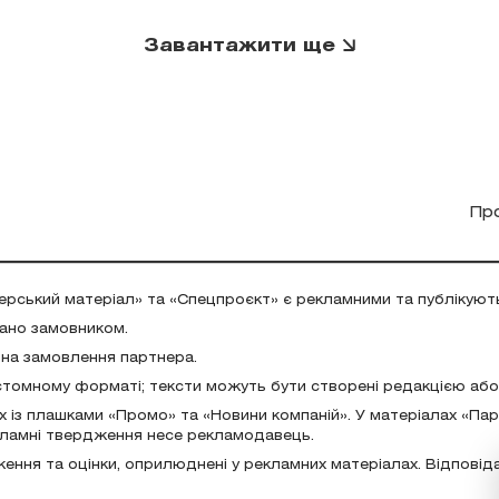
Завантажити ще
Пр
ерський матеріал» та «Спецпроєкт» є рекламними та публікуют
дано замовником.
 на замовлення партнера.
стомному форматі; тексти можуть бути створені редакцією аб
х із плашками «Промо» та «Новини компаній». У матеріалах «Па
екламні твердження несе рекламодавець.
ження та оцінки, оприлюднені у рекламних матеріалах. Відповід