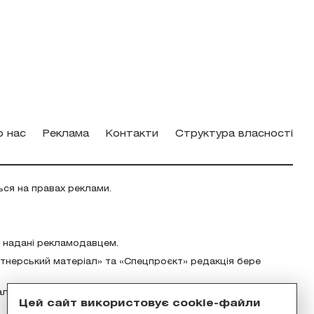
о нас
Реклама
Контакти
Структура власності
ься на правах реклами.
о надані рекламодавцем.
ртнерський матеріал» та «Спецпроєкт» редакція бере
альність за зміст реклами відповідно до українського
Цей сайт використовує cookie-файли