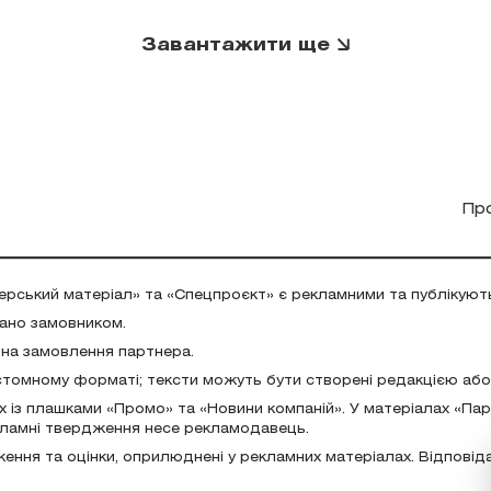
Завантажити ще
Пр
ерський матеріал» та «Спецпроєкт» є рекламними та публікуют
дано замовником.
 на замовлення партнера.
стомному форматі; тексти можуть бути створені редакцією аб
х із плашками «Промо» та «Новини компаній». У матеріалах «Па
екламні твердження несе рекламодавець.
ження та оцінки, оприлюднені у рекламних матеріалах. Відповід