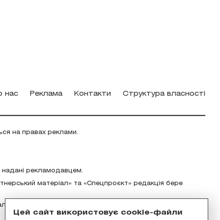
о нас
Реклама
Контакти
Структура власності
ься на правах реклами.
о надані рекламодавцем.
ртнерський матеріал» та «Спецпроєкт» редакція бере
альність за зміст реклами відповідно до українського
Цей сайт використовує cookie-файли